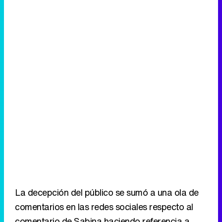
La decepción del público se sumó a una ola de
comentarios en las redes sociales respecto al
comentario de Sabina haciendo referencia a
Pastora Soler. Y no sólo la gente de a pie se
unieron al colectivo de indignados por las
palabras de Sabina, rostros conocidos como el
de Tony Aguilar o
Mónica Naranjo
se