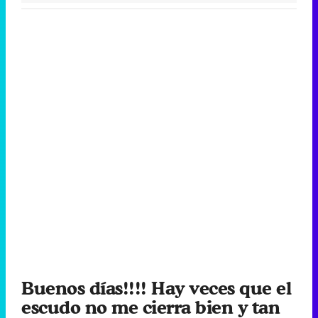
Buenos días!!!! Hay veces que el
escudo no me cierra bien y tan
solo de un roce me arrancan la
piel,por eso hoy,voy a
cerrarlo...con llave!?
? Pastora Soler (@PastoraSoler)