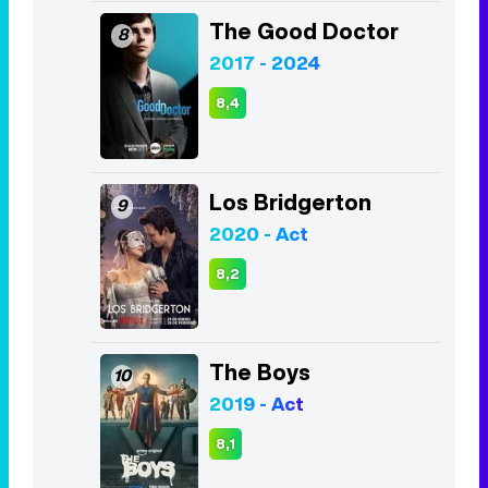
Los Bridgerton
9
2020 - Act
8,2
The Boys
10
2019 - Act
8,1
Listas