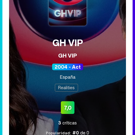
GH VIP
GH VIP
2004 - Act
España
Realities
7,0
3
críticas
#0
de 0
Popularidad: