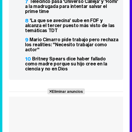
7
Telecinco pasa 'Universo Calleja' y 'Romi'
a la madrugada para intentar salvar el
prime time
8
'La que se avecina' sube en FDF y
alcanza el tercer puesto más visto de las
temáticas TDT
9
Mario Cimarro pide trabajo pero rechaza
los realities: "Necesito trabajar como
actor"
10
Britney Spears dice haber fallado
como madre porque su hijo cree en la
ciencia y no en Dios
Eliminar anuncios