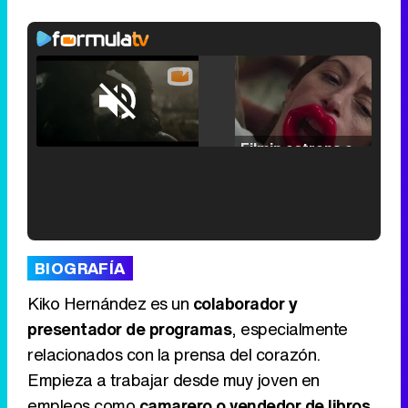
Loaded
:
25.30%
/
Unmute
Filmin estrena el tráiler de 'Millennial Mal', su nueva comedia universitaria de la mano de Lorena Iglesias
'120 Minutos' celebra sus 2.000 programas en Telemadrid con un vídeo del día a día en la redacción
BIOGRAFÍA
Kiko Hernández es un
colaborador y
presentador de programas
, especialmente
relacionados con la prensa del corazón.
Tráiler de '33 días', la nueva serie de Atresplayer con Julián Villagrán y José Manuel Poga
Empieza a trabajar desde muy joven en
empleos como
camarero o vendedor de libros