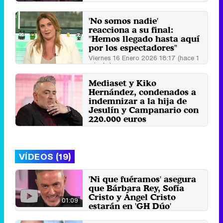
Viernes 20 Febrero 2026 13:03
(hace 1 minuto)
'No somos nadie'
reacciona a su final:
"Hemos llegado hasta aquí
por los espectadores"
Viernes 16 Enero 2026 18:17 (hace 1
minuto)
Mediaset y Kiko
Hernández, condenados a
indemnizar a la hija de
Jesulín y Campanario con
220.000 euros
Domingo 11 Enero 2026 11:43 (hace
3 minutos)
VÍDEOS (19)
'Ni que fuéramos' asegura
que Bárbara Rey, Sofía
Cristo y Ángel Cristo
01:09
estarán en 'GH Dúo'
4 de diciembre 2024