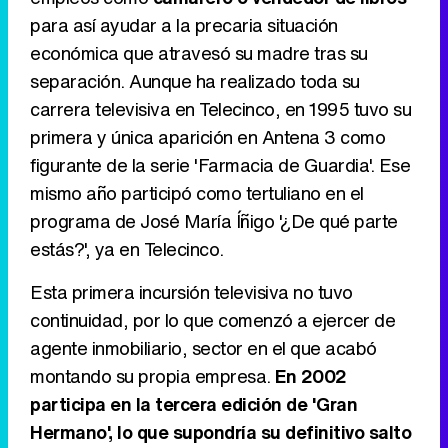
para así ayudar a la precaria situación
económica que atravesó su madre tras su
Tráiler en catalán de 'Ravalear', la nueva serie de HBO Max sobre los fondos buitre
separación. Aunque ha realizado toda su
carrera televisiva en Telecinco, en 1995 tuvo su
primera y única aparición en Antena 3 como
figurante de la serie 'Farmacia de Guardia'. Ese
Tráiler de la tercera temporada de 'The Walking Dead: Dead City' de AMC+
mismo año participó como tertuliano en el
programa de José María Íñigo '¿De qué parte
estás?', ya en Telecinco.
Canción ganadora de Eurovisión 2026: DARA con "Bangaranga" por Bulgaria
Esta primera incursión televisiva no tuvo
continuidad, por lo que comenzó a ejercer de
agente inmobiliario, sector en el que acabó
montando su propia empresa.
En 2002
participa en la tercera edición de 'Gran
Hermano', lo que supondría su definitivo salto