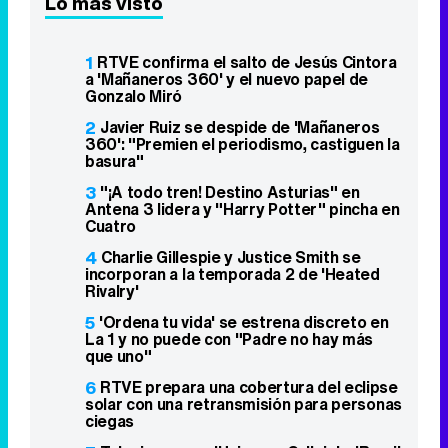
Lo más visto
1
RTVE confirma el salto de Jesús Cintora
a 'Mañaneros 360' y el nuevo papel de
Gonzalo Miró
2
Javier Ruiz se despide de 'Mañaneros
360': "Premien el periodismo, castiguen la
basura"
3
"¡A todo tren! Destino Asturias" en
Antena 3 lidera y "Harry Potter" pincha en
Cuatro
4
Charlie Gillespie y Justice Smith se
incorporan a la temporada 2 de 'Heated
Rivalry'
5
'Ordena tu vida' se estrena discreto en
La 1 y no puede con "Padre no hay más
que uno"
6
RTVE prepara una cobertura del eclipse
solar con una retransmisión para personas
ciegas