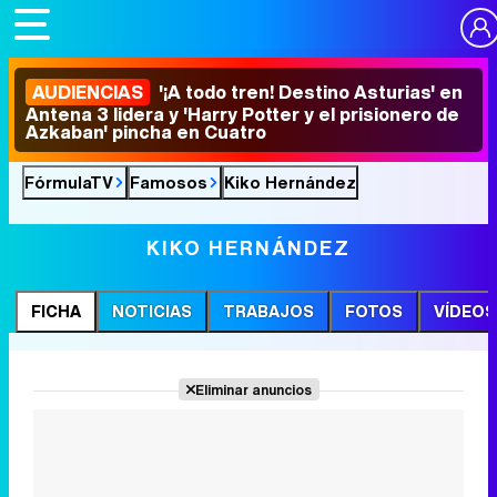
AUDIENCIAS
'¡A todo tren! Destino Asturias' en
Antena 3 lidera y 'Harry Potter y el prisionero de
Azkaban' pincha en Cuatro
FórmulaTV
Famosos
Kiko Hernández
KIKO HERNÁNDEZ
FICHA
NOTICIAS
TRABAJOS
FOTOS
VÍDEOS
Eliminar anuncios