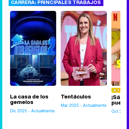
CARRERA: PRINCIPALES TRABAJOS
4,7
La casa de los
Tentáculos
¡Sálve
gemelos
pueda
Mar 2025 - Actualmente
Dic 2025 - Actualmente
Oct 2023