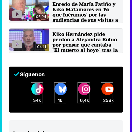
Enredo de María Patiño y
Kiko Matamoros en 'Ni
que fuéramos' por las
06:24
audiencias de sus visitas a
'La revuelta'
20 de noviembre 2024
Kiko Hernández pide
perdón a Alejandra Rubio
por pensar que cantaba
04:11
"El muerto al hoyo" tras la
misa a su abuela
18 de junio 2024
Síguenos
34k
1k
6,4k
258k