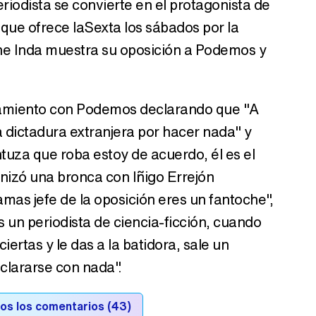
riodista se convierte en el protagonista de
que ofrece laSexta los sábados por la
Canción ganadora de Eurovisión 2026: DARA con "Bangaranga" por Bulgaria
he Inda muestra su oposición a Podemos y
ntamiento con Podemos declarando que "A
dictadura extranjera por hacer nada" y
uza que roba estoy de acuerdo, él es el
nizó una bronca con Iñigo Errejón
amas jefe de la oposición eres un fantoche",
s un periodista de ciencia-ficción, cuando
rtas y le das a la batidora, sale un
aclararse con nada".
os los comentarios (43)