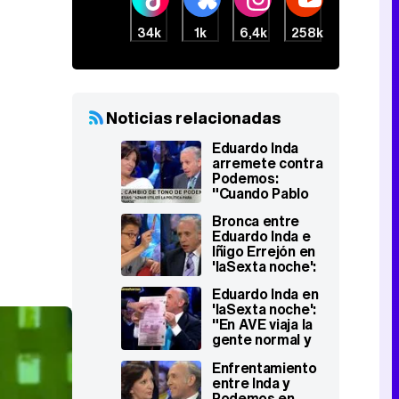
34k
1k
6,4k
258k
Noticias relacionadas
Eduardo Inda
arremete contra
Podemos:
"Cuando Pablo
habla de gentuza
Bronca entre
que roba estoy
Eduardo Inda e
de acuerdo, él es
Iñigo Errejón en
el primer ladrón"
'laSexta noche':
"Si te auto-
Eduardo Inda en
proclamas jefe
'laSexta noche':
de la oposición
"En AVE viaja la
eres un
gente normal y
fantoche"
en business
Enfrentamiento
Pablo Iglesias"
entre Inda y
Podemos en