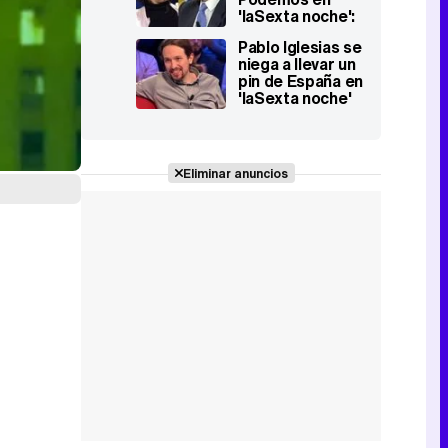
'laSexta noche':
"A Monedero le
Pablo Iglesias se
ha dado dinero
niega a llevar un
una dictadura
pin de España en
extranjera por
'laSexta noche'
hacer nada"
regalado por
Inda, le llama
Pantuflo y apoya
a Tania Sánchez
Eliminar anuncios