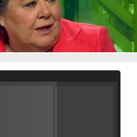
Filmin estrena el tráiler de 'Millennial Mal', su nueva comedia universitaria de la mano de Lorena Iglesias