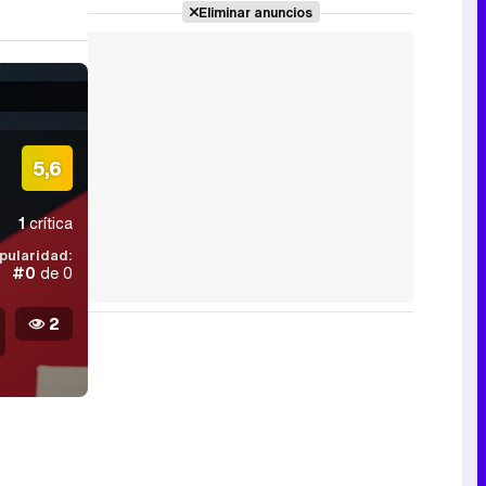
Eliminar anuncios
5,6
1
crítica
pularidad:
#0
de 0
2