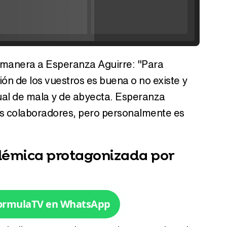
'120 Minutos' celebra sus 2.000 programas en Telemadrid con un vídeo del día a día en la redacción
a manera a Esperanza Aguirre: "Para
Tráiler de '33 días', la nueva serie de Atresplayer con Julián Villagrán y José Manuel Poga
ión de los vuestros es buena o no existe y
gual de mala y de abyecta. Esperanza
us colaboradores, pero personalmente es
Tráiler en catalán de 'Ravalear', la nueva serie de HBO Max sobre los fondos buitre
lémica protagonizada por
Tráiler de la tercera temporada de 'The Walking Dead: Dead City' de AMC+
FormulaTV en WhatsApp