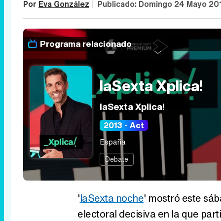
Por
Eva González
|
Publicado:
Domingo 24 Mayo 20
Programa relacionado
laSexta Xplica!
laSexta Xplica!
2013 - Act
España
Debate
'
laSexta noche
' mostró este sáb
electoral decisiva en la que par