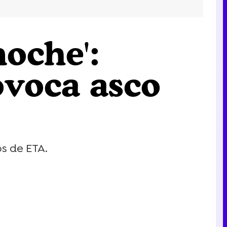
noche':
voca asco
s de ETA.