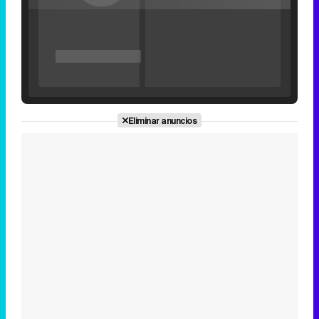
'120 Minutos' celebra sus 2.000 programas en Telemadrid con un vídeo del día a día en la redacción
Eliminar anuncios
Tráiler de '33 días', la nueva serie de Atresplayer con Julián Villagrán y José Manuel Poga
Tráiler en catalán de 'Ravalear', la nueva serie de HBO Max sobre los fondos buitre
Tráiler de la tercera temporada de 'The Walking Dead: Dead City' de AMC+