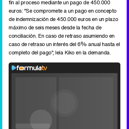
fin al proceso mediante un pago de 450.000
euros: "Se compromete a un pago en concepto
de indemnización de 450.000 euros en un plazo
máximo de seis meses desde la fecha de
conciliación. En caso de retraso asumiendo en
caso de retraso un interés del 6% anual hasta el
completo del pago", leía Kiko en la demanda.
Rhaenyra
toma
Video
Desembarco
Player
is
del Rey en el
Loaded
:
loading.
0%
Fullscreen
tráiler de la
Current
0:00
/
Duration
0:00
Remaining
-
0:00
Play
Unmute
Seek
Seek
tercera
Filmin estrena el tráiler de 'Millennial Mal', su nueva comedia universitaria de la mano de Lorena Iglesias
back
forward
temporada de
20
30
seconds
seconds
'La Casa del
Time
Time
Dragón'