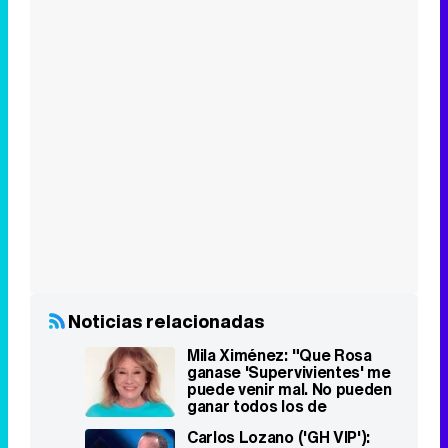
Noticias relacionadas
Mila Ximénez: "Que Rosa
ganase 'Supervivientes' me
puede venir mal. No pueden
ganar todos los de
'Sálvame"
Carlos Lozano ('GH VIP'):
"'Sálvame' ha hecho una
campaña contra mí"
Cambio de look radical de
Kiko Matamoros y Kiko
Hernández en 'Sálvame'