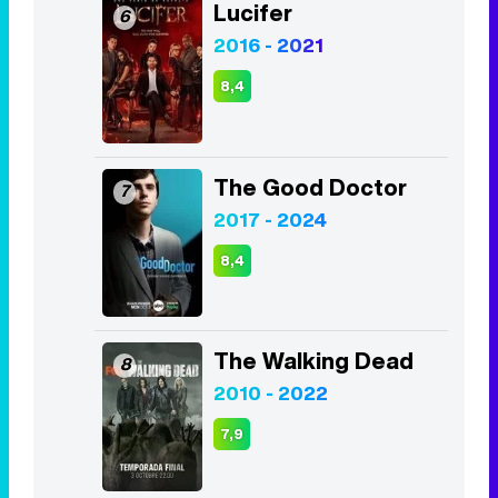
The Good Doctor
7
2017 - 2024
8,4
The Walking Dead
8
2010 - 2022
7,9
Los Bridgerton
9
2020 - Act
8,2