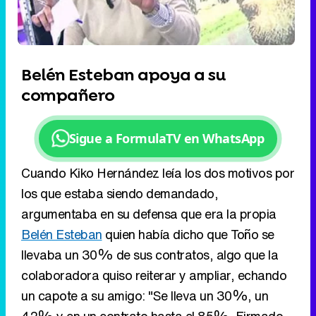
Sigue a FormulaTV en WhatsApp
Cuando Kiko Hernández leía los dos motivos por
los que estaba siendo demandado,
argumentaba en su defensa que era la propia
Belén Esteban
quien había dicho que Toño se
llevaba un 30% de sus contratos, algo que la
colaboradora quiso reiterar y ampliar, echando
un capote a su amigo: "Se lleva un 30%, un
42% y en un contrato hasta el 85%. Firmado.
Tengo los papeles, no me hagáis hablar antes de
tiempo. Iré de testigo por Kiko", aclaró.
Kiko también quiso aclarar que, durante los 15
años que leva en televisión, le han demandado