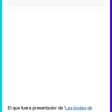
Canción ganadora de Eurovisión 2026: DARA con "Bangaranga" por Bulgaria
El que fuera presentador de '
Las bodas de
Sálvame
' no daba crédito: "¿Dices que para que
no me denuncies te tengo que pagar 450.000
euros? ¿Tú sabes lo que me cuesta a mí? Sé
que te has quedado sin la gallina de los huevos
de oro y, a partir de ahora, hay que recaudar".