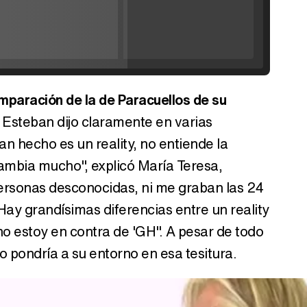
'120 Minutos' celebra sus 2.000 programas en Telemadrid con un vídeo del día a día en la redacción
omparación de la de Paracuellos de su
Tráiler de '33 días', la nueva serie de Atresplayer con Julián Villagrán y José Manuel Poga
 Esteban dijo claramente en varias
an hecho es un reality, no entiende la
Cambia mucho", explicó María Teresa,
ersonas desconocidas, ni me graban las 24
Tráiler en catalán de 'Ravalear', la nueva serie de HBO Max sobre los fondos buitre
Hay grandísimas diferencias entre un reality
 no estoy en contra de 'GH". A pesar de todo
 pondría a su entorno en esa tesitura.
Tráiler de la tercera temporada de 'The Walking Dead: Dead City' de AMC+