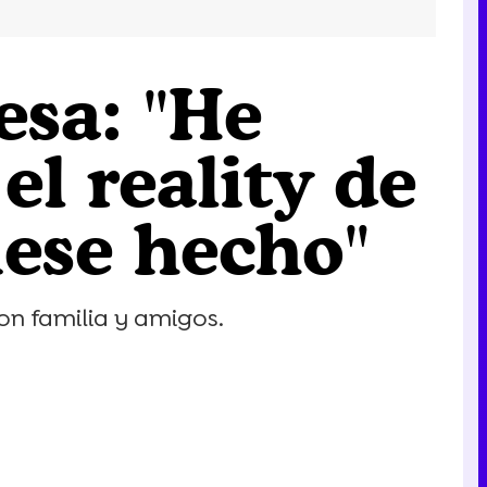
esa: "He
l reality de
iese hecho"
n familia y amigos.