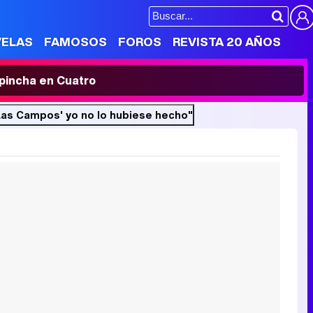
VELAS
FAMOSOS
FOROS
REVISTA 20 AÑOS
' pincha en Cuatro
'Las Campos' yo no lo hubiese hecho"