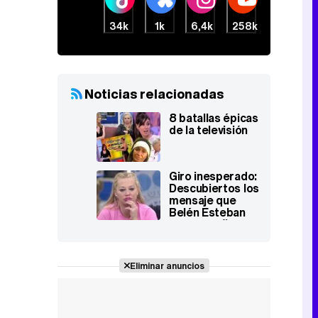
34k
1k
6,4k
258k
Noticias relacionadas
8 batallas épicas
de la televisión
Giro inesperado:
Descubiertos los
mensaje que
Belén Esteban
envió a Toño
Sanchís
Eliminar anuncios