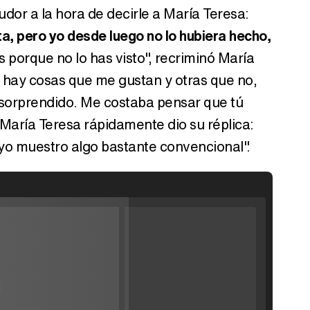
dor a la hora de decirle a María Teresa:
a, pero yo desde luego no lo hubiera hecho,
s porque no lo has visto", recriminó María
 y hay cosas que me gustan y otras que no,
 sorprendido. Me costaba pensar que tú
 María Teresa rápidamente dio su réplica:
 yo muestro algo bastante convencional".
Filmin estrena el tráiler de 'Millennial Mal', su nueva comedia universitaria de la mano de Lorena Iglesias