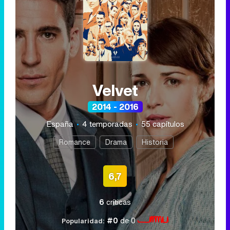
Velvet
2014 - 2016
España
4 temporadas
55 capítulos
Romance
Drama
Historia
6,7
6
críticas
#0
de 0
Popularidad: