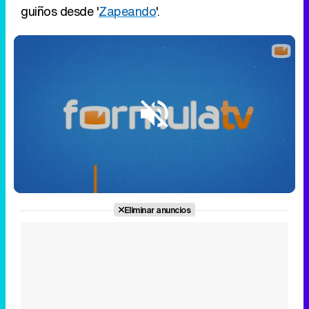
guiños desde '
Zapeando
'.
Loaded
:
16.50%
/
Unmute
Eliminar anuncios