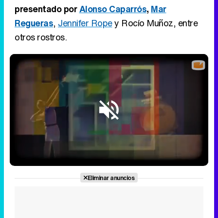
presentado por
Alonso Caparrós
,
Mar
Regueras
,
Jennifer Rope
y Rocío Muñoz, entre
otros rostros.
Loaded
:
20.24%
/
Unmute
Eliminar anuncios