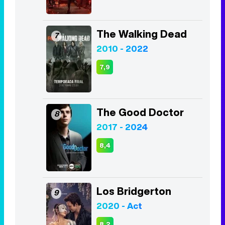
The Walking Dead
7
2010 - 2022
7,9
The Good Doctor
8
2017 - 2024
8,4
Los Bridgerton
9
2020 - Act
8,2