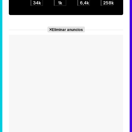
34k
1k
6,4k
258k
Eliminar anuncios