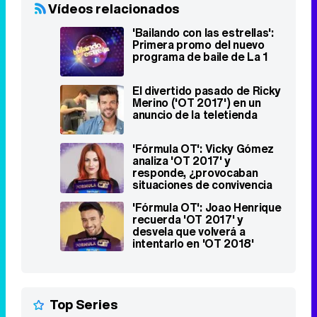
Vídeos relacionados
'Bailando con las estrellas':
Primera promo del nuevo
programa de baile de La 1
El divertido pasado de Ricky
Merino ('OT 2017') en un
anuncio de la teletienda
'Fórmula OT': Vicky Gómez
analiza 'OT 2017' y
responde, ¿provocaban
situaciones de convivencia
los profesores?
'Fórmula OT': Joao Henrique
recuerda 'OT 2017' y
desvela que volverá a
intentarlo en 'OT 2018'
Top Series