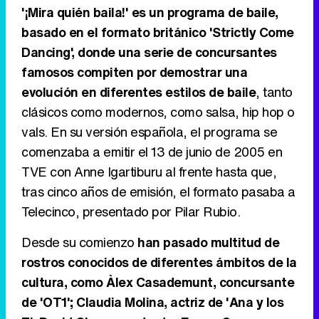
'¡Mira quién baila!' es un programa de baile,
basado en el formato británico 'Strictly Come
Dancing', donde una serie de concursantes
Tráiler de '33 días', la nueva serie de Atresplayer con Julián Villagrán y José Manuel Poga
famosos compiten por demostrar una
evolución en diferentes estilos de baile
, tanto
clásicos como modernos, como salsa, hip hop o
vals. En su versión española, el programa se
Tráiler en catalán de 'Ravalear', la nueva serie de HBO Max sobre los fondos buitre
comenzaba a emitir el 13 de junio de 2005 en
TVE con Anne Igartiburu al frente hasta que,
tras cinco años de emisión, el formato pasaba a
Telecinco, presentado por Pilar Rubio.
Tráiler de la tercera temporada de 'The Walking Dead: Dead City' de AMC+
Desde su comienzo
han pasado multitud de
rostros conocidos de diferentes ámbitos de la
cultura, como Àlex Casademunt, concursante
Canción ganadora de Eurovisión 2026: DARA con "Bangaranga" por Bulgaria
de 'OT1'; Claudia Molina, actriz de 'Ana y los