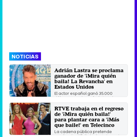
NOTICIAS
Adrián Lastra se proclama
ganador de '¡Mira quién
baila! La Revancha' en
Estados Unidos
El actor español ganó 35.000
dólares que donará al St. Jude's
Children's Hospital.
RTVE trabaja en el regreso
Miércoles 22 Noviembre 2023 11:50
de '¡Mira quién baila!'
para plantar cara a '¡Más
que baile!' en Telecinco
La cadena pública pretende
ponérselo difícil al talent show de