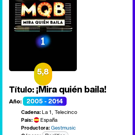
5,8
¡Mira quién baila!
Título:
2005 - 2014
Año:
Cadena:
La 1, Telecinco
País:
España
Productora:
Gestmusic