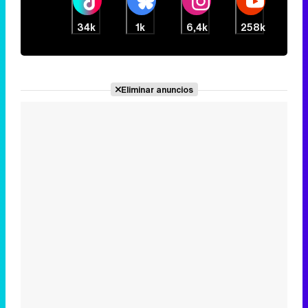
34k
1k
6,4k
258k
Eliminar anuncios