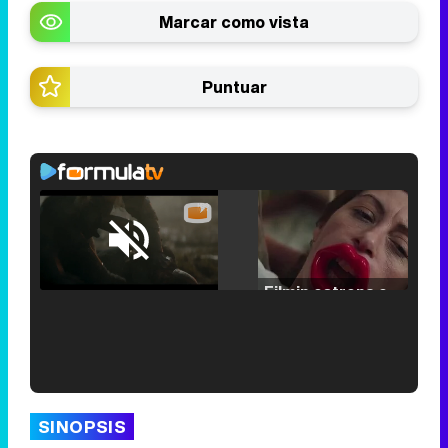
Marcar como vista
Puntuar
Loaded
:
25.30%
/
Unmute
Filmin estrena el tráiler de 'Millennial Mal', su nueva comedia universitaria de la mano de Lorena Iglesias
'120 Minutos' celebra sus 2.000 programas en Telemadrid con un vídeo del día a día en la redacción
SINOPSIS