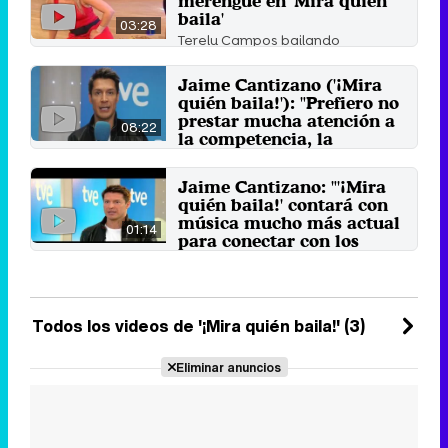
merengue en 'Mira quién
baila'
03:28
Terelu Campos bailando
merengue, con un final fallido, en
'Mira quién baila', en el año ...
Jaime Cantizano ('¡Mira
30 de agosto 2016
quién baila!'): "Prefiero no
prestar mucha atención a
08:22
la competencia, la
televisión es una batalla
permanente"
Jaime Cantizano: "'¡Mira
El presentador de '¡Mira quién
quién baila!' contará con
baila!' asegura que no suele
música mucho más actual
fijarse demasiado en lo que ...
01:14
para conectar con los
27 de enero 2014
jóvenes"
El popular talent show de baile
regresa a la parrilla de Televisión
Española con una ...
Todos los videos de '¡Mira quién baila!' (3)
23 de enero 2014
Eliminar anuncios