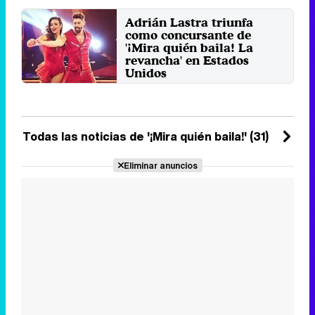
baile que prepara ...
Adrián Lastra triunfa
Lunes 20 Noviembre 2023 17:20
como concursante de
'¡Mira quién baila! La
revancha' en Estados
Unidos
El actor español se está llevando
los elogios de jueces y público en
su regreso al ...
Jueves 2 Noviembre 2023 11:30
Todas las noticias de '¡Mira quién baila!' (31)
Eliminar anuncios