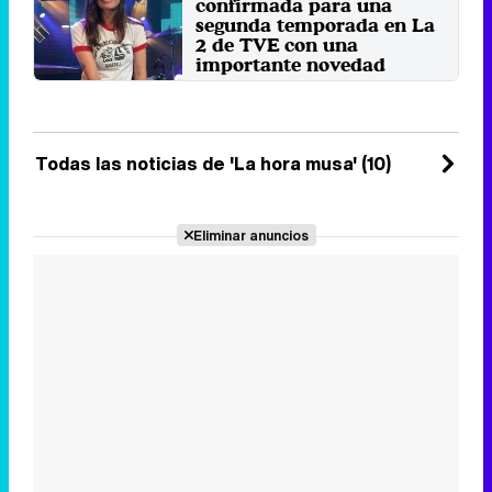
Makovski ...
confirmada para una
Martes 1 Octubre 2019 18:55
segunda temporada en La
2 de TVE con una
importante novedad
Maika Makovski ha
protagonizado un breve vídeo en
el que anunció la presencia de ...
Martes 28 Mayo 2019 19:32
Todas las noticias de 'La hora musa' (10)
Eliminar anuncios