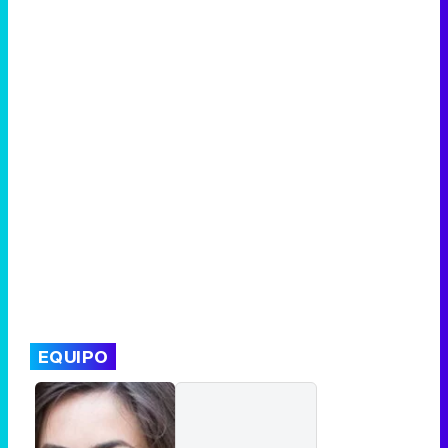
Canción ganadora de Eurovisión 2026: DARA con "Bangaranga" por Bulgaria
EQUIPO