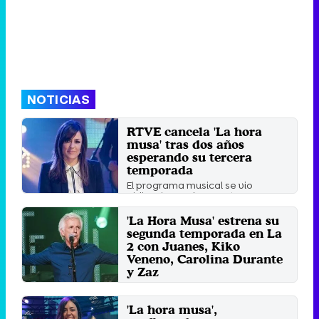
NOTICIAS
RTVE cancela 'La hora
musa' tras dos años
esperando su tercera
temporada
El programa musical se vio
obligado a aplazar su tercera
temporada a causa de la Covid.
'La Hora Musa' estrena su
Viernes 15 Abril 2022 12:02
segunda temporada en La
2 con Juanes, Kiko
Veneno, Carolina Durante
y Zaz
El programa musical de La 2
regresa con su segunda
'La hora musa',
temporada de la mano de Maika