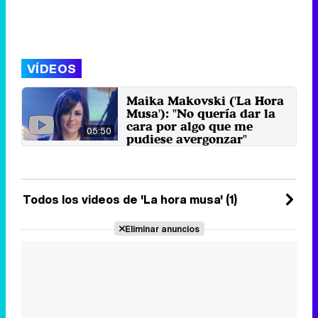
VÍDEOS
Maika Makovski ('La Hora
Musa'): "No quería dar la
cara por algo que me
05:50
pudiese avergonzar"
Maika Makovski se estrena como
presentadora de 'La Hora Musa'
este martes 2 de octubre a ...
2 de octubre 2018
Todos los videos de 'La hora musa' (1)
Eliminar anuncios