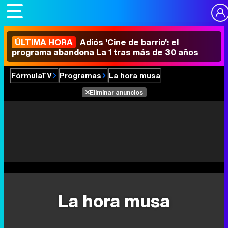
ÚLTIMA HORA
Adiós 'Cine de barrio': el
programa abandona La 1 tras más de 30 años
FórmulaTV
Programas
La hora musa
Eliminar anuncios
La hora musa