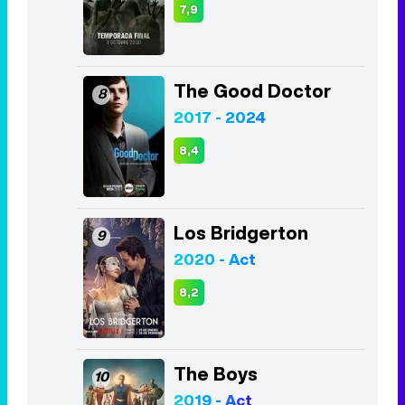
7,9
The Good Doctor
8
2017 - 2024
8,4
Los Bridgerton
9
2020 - Act
8,2
The Boys
10
2019 - Act