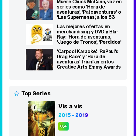
Muere Chuck McCann, voz en
series como 'Hora de
aventuras', 'Patoaventuras' o
'Las Supernenas', a los 83
años
Las mejores ofertas en
merchandising y DVD y Blu-
Ray: 'Hora de aventuras,
'Juego de Tronos', 'Perdidos'
'Carpool Karaoke', 'RuPaul's
Drag Race' y 'Hora de
aventuras' triunfan en los
Creative Arts Emmy Awards
Top Series
Vis a vis
1
2015 - 2019
8,4