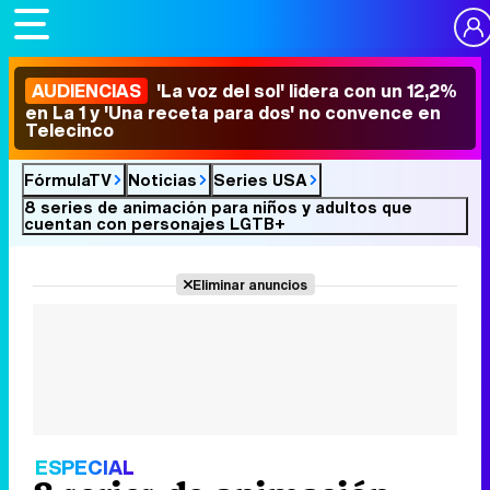
Video
Player
is
loading.
15
Orgullo de ficción: La
AUDIENCIAS
'La voz del sol' lidera con un 12,2%
evolución de los
en La 1 y 'Una receta para dos' no convence en
personajes LGBTQ+
Telecinco
en las series
españolas
FórmulaTV
Noticias
Series USA
8 series de animación para niños y adultos que
cuentan con personajes LGTB+
Eliminar anuncios
ESPECIAL