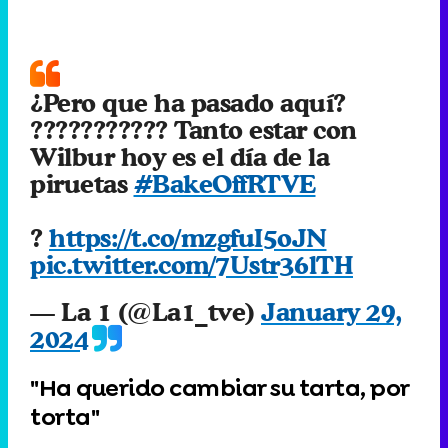
¿Pero que ha pasado aquí?
??????????? Tanto estar con
Wilbur hoy es el día de la
piruetas
#BakeOffRTVE
?
https://t.co/mzgfuI5oJN
pic.twitter.com/7Ustr36lTH
— La 1 (@La1_tve)
January 29,
2024
"Ha querido cambiar su tarta, por
torta"