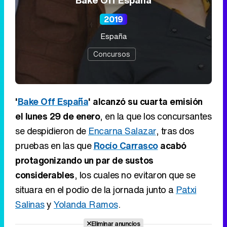
Bake Off España
2019
España
Concursos
'
Bake Off España
' alcanzó su cuarta emisión
el lunes 29 de enero
, en la que los concursantes
se despidieron de
Encarna Salazar
, tras dos
pruebas en las que
Rocío Carrasco
acabó
protagonizando un par de sustos
considerables
, los cuales no evitaron que se
situara en el podio de la jornada junto a
Patxi
Salinas
y
Yolanda Ramos
.
Eliminar anuncios