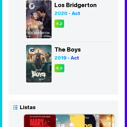
Los Bridgerton
9
2020 - Act
8,2
The Boys
10
2019 - Act
8,0
Listas