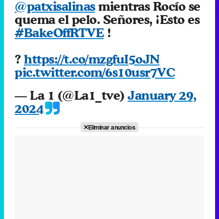
@patxisalinas
mientras Rocío se
quema el pelo. Señores, ¡Esto es
#BakeOffRTVE
!
?
https://t.co/mzgfuI5oJN
pic.twitter.com/6s10usr7VC
— La 1 (@La1_tve)
January 29,
2024
Eliminar anuncios