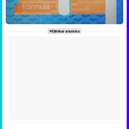
Loaded
:
9.02%
/
Unmute
Eliminar anuncios