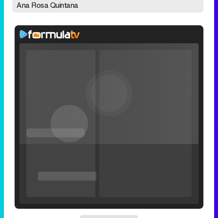
Ana Rosa Quintana
Loaded
:
25.30%
/
Unmute
Filmin estrena el tráiler de 'Millennial Mal', su nueva comedia universitaria de la mano de Lorena Iglesias