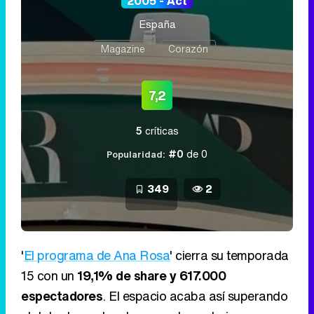
2005 - Act
España
Magazine
Corazón
7,2
5
críticas
#0
de 0
Popularidad:
349
2
'
El programa de Ana Rosa
' cierra su temporada
15 con un
19,1% de share y 617.000
espectadores
. El espacio acaba así superando