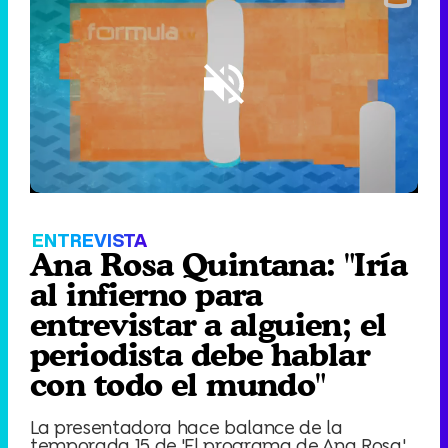
Loaded
:
12.74%
/
Unmute
ENTREVISTA
Ana Rosa Quintana: "Iría
al infierno para
entrevistar a alguien; el
periodista debe hablar
con todo el mundo"
La presentadora hace balance de la
temporada 15 de 'El programa de Ana Rosa',