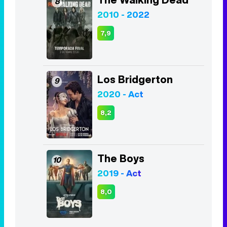
8
2010 - 2022
7,9
Los Bridgerton
9
2020 - Act
8,2
The Boys
10
2019 - Act
8,0