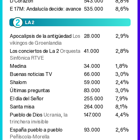
vikingos de Groenlandia
Los conciertos de La 2
Orquesta
41.000
2,8%
Sinfónica RTVE
Medina
34.000
1,8%
Buenas noticias TV
66.000
3,0%
Shalom
59.000
2,4%
Últimas preguntas
83.000
3,0%
El día del Señor
255.000
7,9%
Santa misa
264.000
8,1%
Pueblo de Dios
Ucrania, la
147.000
4,4%
trinchera invisible
España pueblo a pueblo
93.000
2,6%
Peñíscola-Morella
España pueblo a pueblo
Vic-
104.000
2,6%
Almagro-Santa Cruz de La
Palma
Flash Moda
63.000
1,4%
El escarabajo verde
El pan
92.000
1,8%
nuestro de cada día