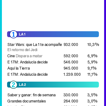
LA 1
Star Wars: que La 1 te acompañe
932.000
10,3%
El retorno del Jedi
Cine
Dispara a matar
592.000
6,9%
E 17M: Andalucía decide
546.000
5,9%
Aquí la Tierra
945.000
9,1%
E 17M: Andalucía decide
1.239.000
11,1%
LA 2
Saber y ganar: fin de semana
330.000
3,5%
Grandes documentales
264.000
3,0%
Into the Blue
231.000
2,5%
Belleza septentrional
La magia
286.000
3,2%
de bosques y páramos
Rayas y manchas
275.000
3,3%
Documentales de La 2
226.000
2,6%
Apocalipsis de la antigüedad
Los
226.000
2,6%