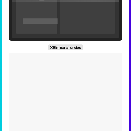
'120 Minutos' celebra sus 2.000 programas en Telemadrid con un vídeo del día a día en la redacción
Eliminar anuncios
Tráiler de '33 días', la nueva serie de Atresplayer con Julián Villagrán y José Manuel Poga
Tráiler en catalán de 'Ravalear', la nueva serie de HBO Max sobre los fondos buitre
Tráiler de la tercera temporada de 'The Walking Dead: Dead City' de AMC+