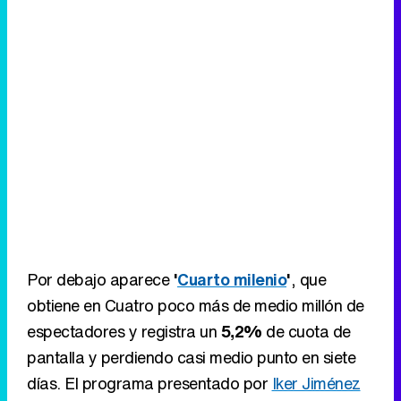
Por debajo aparece
'
Cuarto milenio
'
, que
obtiene en Cuatro poco más de medio millón de
espectadores y registra un
5,2%
de cuota de
pantalla y perdiendo casi medio punto en siete
días. El programa presentado por
Iker Jiménez
queda así
penúltima opción
en la noche
electoral. Por detrás tan solo queda '
Zero
dramas
' con un
2,3%
y cediendo tres décimas
respecto al domingo anterior.