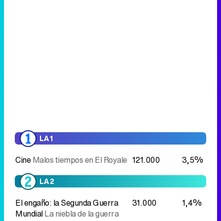
LA 1
Cine
Malos tiempos en El Royale
121.000
3,5%
LA 2
El engaño: la Segunda Guerra
31.000
1,4%
Mundial
La niebla de la guerra
ANTENA 3
Una nueva vida
146.000
5,8%
CUATRO