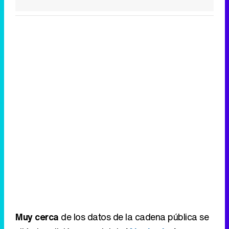
Canción ganadora de Eurovisión 2026: DARA con "Bangaranga" por Bulgaria
Muy cerca
de los datos de la cadena pública se
sitúa la edición especial de
'
Al rojo vivo
'
en
laSexta. El programa presentado por
Antonio
García Ferreras
firma un
9% de share
en el
tramo principal de resultados y un
7,1%
en el
análisis postelectoral.