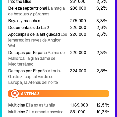
jemeres: los reyes de Angkor
Wat
De tapas por España
Palma de
220.000
2,3%
Mallorca: la gran dama del
Mediterráneo
De tapas por España
Vitoria-
324.000
2,8%
Gasteiz: capital verde de
Europa, la Atenas del norte
ANTENA 3
Multicine
Ella no es tu hija
1.139.000
12,5%
Multicine 2
La amante asesina
881.000
10,3%
Multicine 3
Escapada sin retorno
693.000
7,1%
CUATRO
Home Cinema
La búsqueda: el
962.000
10,6%
diario secreto