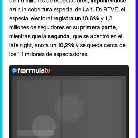
de 1,6 millones de espectadores,
imponiéndose
así a la cobertura especial de
La 1
. En RTVE, el
especial electoral
registra un 10,6%
y 1,3
millones de seguidores en su
primera parte
,
mientras que la
segunda
, que se adentró en el
late night, anota un
10,2%
y se queda cerca de
los 1,1 millones de espectadores.
Video
Player
is
Loaded
:
loading.
0%
Fullscreen
Current
0:00
/
Duration
0:00
Remaining
-
0:00
Play
Unmute
Seek
Seek
Filmin estrena el tráiler de 'Millennial Mal', su nueva comedia universitaria de la mano de Lorena Iglesias
back
forward
20
30
seconds
seconds
Time
Time