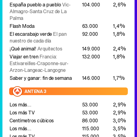
¡Qué animal!
Arquitectos
149.000
2,4%
Viajar en tren
Francia:
132.000
1,8%
Estivareilles-Craponne-sur-
Arzon-Langeac-Langogne
Saber y ganar: fin de semana
146.000
1,7%
ANTENA 3
Los más...
53.000
2,9%
Los más TV
53.000
2,9%
Centímetros cúbicos
86.000
3,0%
Los más...
115.000
3,5%
Los más TV
115.000
3,5%
Mask Singer: adivina quién canta
266.000
7,5%
Cocina abierta de Karlos
447.000
10,3%
Arguiñano
Lasaña de hortalizas
con bechamel de queso azul
Cocina abierta de Karlos
598.000
11,8%