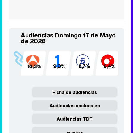
Audiencias Domingo 17 de Mayo
de 2026
10,3%
9,3%
8,7%
6,4%
6
Ficha de audiencias
Audiencias nacionales
Audiencias TDT
Franjas