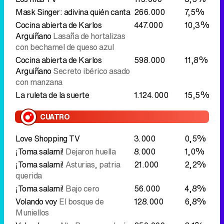
Arguiñano
Secreto ibérico asado
con manzana
La ruleta de la suerte
1.124.000
15,5%
CUATRO
Love Shopping TV
3.000
0,5%
¡Toma salami!
Dejaron huella
8.000
1,0%
¡Toma salami!
Asturias, patria
21.000
2,2%
querida
¡Toma salami!
Bajo cero
56.000
4,8%
Volando voy
El bosque de
128.000
6,8%
Muniellos
Volando voy
Alto Bernesga, León
250.000
8,1%
Viajeros Cuatro
Córdoba
240.000
6,8%
Viajeros Cuatro
Río de Janeiro
351.000
7,5%
TELECINCO