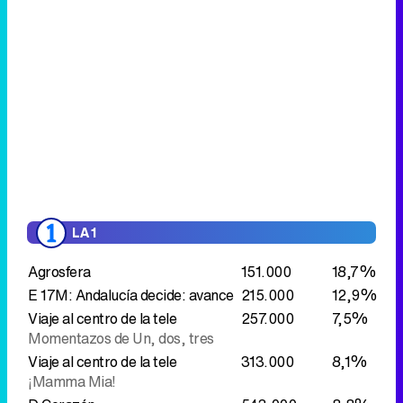
LA 1
Agrosfera
151.000
18,7%
E 17M: Andalucía decide: avance
215.000
12,9%
Viaje al centro de la tele
257.000
7,5%
Momentazos de Un, dos, tres
Viaje al centro de la tele
313.000
8,1%
¡Mamma Mia!
D Corazón
543.000
8,8%
E 17M: Andalucía decide: avance
535.000
8,6%
LA 2
Apocalipsis de la antigüedad
Los
28.000
2,9%