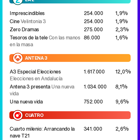
en la masa
ANTENA 3
A3 Especial Elecciones
1.617.000
12,0%
Elecciones en Andalucía
Antena 3 presenta
Una nueva
1.034.000
8,1%
vida
Una nueva vida
752.000
9,6%
CUATRO
Cuarto milenio: Arrancando la
341.000
2,6%
nave T21
Cuarto milenio
581.000
5,2%
TELECINCO
Supervivientes: Conexión
891.000
10,5%
Honduras