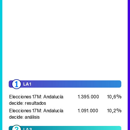
LA 1
Elecciones 17M: Andalucía
1.395.000
10,6%
decide: resultados
Elecciones 17M: Andalucía
1.091.000
10,2%
decide: análisis
LA 2
Imprescindibles
254.000
1,9%
Cine
Velintonia 3
254.000
1,9%
Zero Dramas
275.000
2,3%
Tesoros de la tele
Con las manos
86.000
1,6%