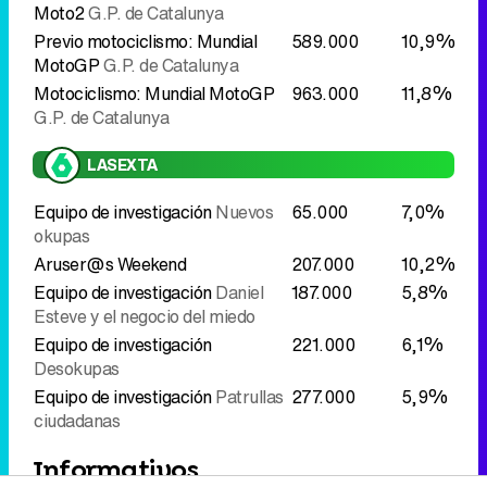
LASEXTA
Equipo de investigación
Nuevos
65.000
7,0%
okupas
Aruser@s Weekend
207.000
10,2%
Equipo de investigación
Daniel
187.000
5,8%
Esteve y el negocio del miedo
Equipo de investigación
221.000
6,1%
Desokupas
Equipo de investigación
Patrullas
277.000
5,9%
ciudadanas
Informativos
'Telediario fin de semana 1' protagoniza el mayor
vaivén de la sobremesa del domingo: cae
1,6
puntos
respecto al domingo anterior, del
14,5%
al
12,9%
, mientras que su edición de tarde,