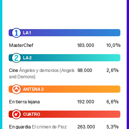
MasterChef
183.000
10,0%
LA 2
Cine
Ángeles y demonios (Angels
98.000
2,6%
and Demons)
ANTENA 3
En tierra lejana
192.000
6,6%
CUATRO
En guardia
El crimen de Pioz
263.000
5,3%
En guardia: mujeres contra el
135.000
5,5%
crimen
Fago
TELECINCO
Gran Madrid Show
129.000
6,6%