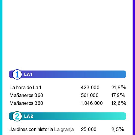
LA 1
La hora de La 1
423.000
21,8%
Mañaneros 360
561.000
17,9%
Mañaneros 360
1.046.000
12,6%
LA 2
Jardines con historia
La granja
25.000
2,5%
Jardines con historia
Palmeral
14.000
1,1%
de Elche
Tasmania: extraña y maravillosa
31.000
1,7%
España pueblo a pueblo
Aledo-la
27.000
1,4%
aldea de San Nicolás-Villajoyosa
Aquí hay trabajo
24.000
1,1%