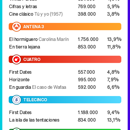
En tierra lejana
853.000
11,8%
CUATRO
First Dates
557.000
4,8%
Horizonte
995.000
7,9%
En guardia
El caso de Wafaa
592.000
6,6%
TELECINCO
First Dates
1.188.000
9,4%
La isla de las tentaciones
834.000
13,1%
LASEXTA
La sexta clave
536.000
5,0%
El intermedio
1.010.000
7,9%
El taquillazo
La memoria de un
430.000
5,9%
asesino