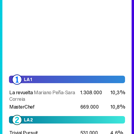
LA 1
La revuelta
Mariano Peña-Sara
1.308.000
10,3%
Correia
MasterChef
669.000
10,8%
LA 2
Trivial Pursuit
531.000
4,6%
Cifras y letras
769.000
5,9%
Cine clásico
Tú y yo (1957)
398.000
3,8%
ANTENA 3
El hormiguero
Carolina Marín
1.756.000
13,9%