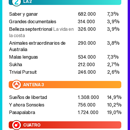
Animales extraordinarios de
290.000
3,8%
Australia
Malas lenguas
534.000
7,3%
Sukha
212.000
2,7%
Trivial Pursuit
246.000
2,6%
ANTENA 3
Sueños de libertad
1.308.000
14,9%
Y ahora Sonsoles
756.000
10,2%
Pasapalabra
1.724.000
19,0%
CUATRO
Todo es mentira
598.000
7,3%
Entrevista
Fernando Clavijo
683.000
8,1%
Lo sabe no lo sabe
487.000
6,6%
TELECINCO