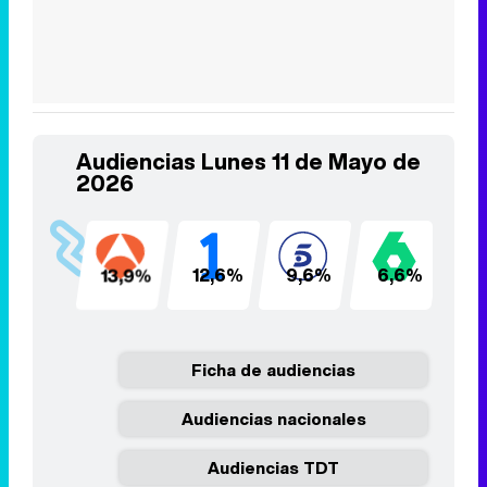
Audiencias Lunes 11 de Mayo de
2026
13,9%
12,6%
9,6%
6,6%
6
Ficha de audiencias
Audiencias nacionales
Audiencias TDT