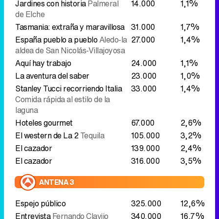
La aventura del saber
23.000
1,0%
Stanley Tucci recorriendo Italia
33.000
1,4%
Comida rápida al estilo de la
laguna
Hoteles gourmet
67.000
2,6%
El western de La 2
Tequila
105.000
3,2%
El cazador
139.000
2,4%
El cazador
316.000
3,5%
ANTENA 3
Espejo público
325.000
12,6%
Entrevista
Fernando Clavijo
340.000
16,7%
Cocina abierta de Karlos
919.000
18,4%
Arguiñano
Chuleta de lomo
Villeroy
La ruleta de la suerte
1.594.000
21,5%
CUATRO