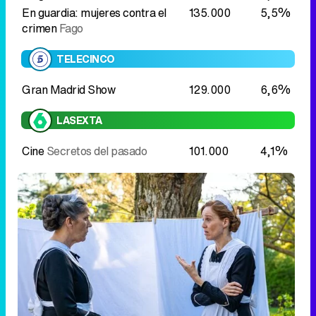
LASEXTA
Cine
Secretos del pasado
101.000
4,1%
Pía Adarre y Petra hablan en una escena de 'La promesa'
Sobremesa y tarde