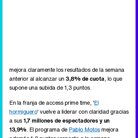
mejora claramente los resultados de la semana
anterior al alcanzar un
3,8% de cuota
, lo que
supone una subida de 1,3 puntos.
En la franja de access prime time, '
El
hormiguero
' vuelve a liderar con claridad gracias
a sus
1,7 millones de espectadores y un
13,9%
. El programa de
Pablo Motos
mejora
además 1,2 puntos respecto a la semana
pasada. Por detrás queda '
La revuelta
', que
reúne a
1,3 millones de espectadores y un
10,3%
en La 1.
Eliminar anuncios