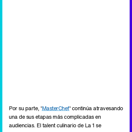
Por su parte, '
MasterChef
' continúa atravesando
una de sus etapas más complicadas en
audiencias. El talent culinario de La 1 se
conforma esta vez con un
10,8% de share y
669.000 espectadores
, cayendo ocho
décimas en comparación con la semana anterior
y quedando claramente por
detrás de sus
principales rivales
.