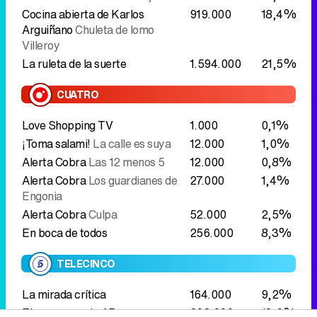
Love Shopping TV
1.000
0,1%
¡Toma salami!
La calle es suya
12.000
1,0%
Alerta Cobra
Las 12 menos 5
12.000
0,8%
Alerta Cobra
Los guardianes de
27.000
1,4%
Engonia
Alerta Cobra
Culpa
52.000
2,5%
En boca de todos
256.000
8,3%
TELECINCO
La mirada crítica
164.000
9,2%
El programa de AR
298.000
13,0%
Entrevista
Fernando Clavijo
324.000
14,7%
Vamos a ver
378.000
10,9%
El precio justo
623.000
9,2%
LASEXTA