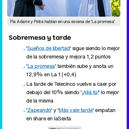
'
Sueños de libertad
' sigue siendo lo mejor
de la sobremesa y mejora 1,2 puntos
'
La promesa
' también sube y anota un
12,9% en La 1 (+0,4)
La tarde de Telecinco vuelve a caer por
debajo del 10% siendo '
¡Allá tú!
' lo mejor
de la misma
'
Zapeando
' y '
Más vale tarde
' empatan
en share en laSexta
Eliminar anuncios