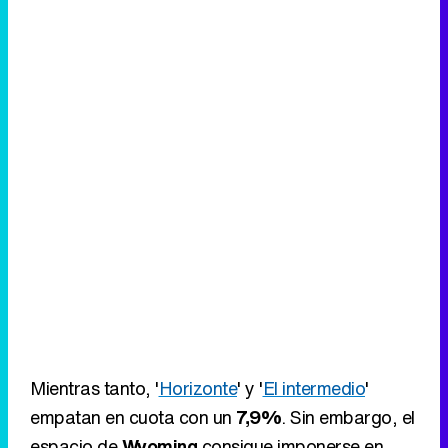
Mientras tanto, '
Horizonte
' y '
El intermedio
'
empatan en cuota con un
7,9%
. Sin embargo, el
espacio de
Wyoming
consigue imponerse en
número de espectadores al
superar el millón de
seguidores
, algo que no logra el programa de
Cuatro.