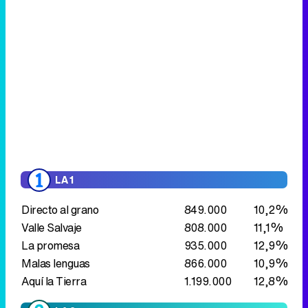
LA 1
Directo al grano
849.000
10,2%
Valle Salvaje
808.000
11,1%
La promesa
935.000
12,9%
Malas lenguas
866.000
10,9%
Aquí la Tierra
1.199.000
12,8%
LA 2
Saber y ganar
682.000
7,3%
Grandes documentales
314.000
3,9%
Belleza septentrional
La vida en
326.000
3,9%
la costa