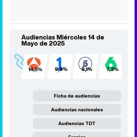
Audiencias Miércoles 14 de
Mayo de 2025
14,5%
9,8%
9,1%
7,3%
5
Ficha de audiencias
Audiencias nacionales
Audiencias TDT