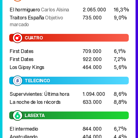
First Dates
709.000
6,1%
First Dates
922.000
7,2%
Los Gipsy Kings
464.000
5,6%
TELECINCO
Supervivientes: Última hora
1.094.000
8,6%
La noche de los récords
633.000
8,8%
LASEXTA
El intermedio
844.000
6,7%
Apatrullando
404.000
4,4%