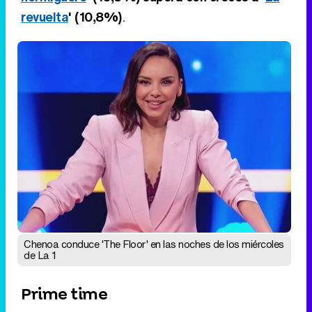
Chenoa conduce 'The Floor' en las noches de los miércoles
de La 1
Prime time
'Traitors' (9%) pierde -2,6 puntos y más
de 200.000 espectadores
-1,7 puntos para 'La noche de los
récords' (8,8%)
'La revuelta' (10,8%) se deja -1,5 puntos