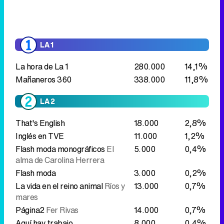
Mañaneros 360
338.000
11,8%
LA 2
That's English
18.000
2,8%
Inglés en TVE
11.000
1,2%
Flash moda monográficos
El
5.000
0,4%
alma de Carolina Herrera
Flash moda
3.000
0,2%
La vida en el reino animal
Ríos y
13.000
0,7%
mares
Página2
Fer Rivas
14.000
0,7%
Aquí hay trabajo
8.000
0,4%
La aventura del saber
5.000
0,2%
Documenta2
27.000
1,2%
Incluye:
- Forjadores del mañana
Proteger la
27.000
1,2%
biodiversidad