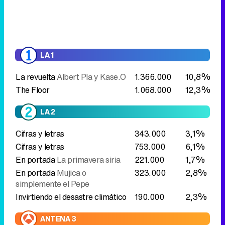
La revuelta
Albert Pla y Kase.O
1.366.000
10,8%
The Floor
1.068.000
12,3%
LA 2
Cifras y letras
343.000
3,1%
Cifras y letras
753.000
6,1%
En portada
La primavera siria
221.000
1,7%
En portada
Mujica o
323.000
2,8%
simplemente el Pepe
Invirtiendo el desastre climático
190.000
2,3%
ANTENA 3
El hormiguero
Carlos Alsina
2.065.000
16,3%
Traitors España
Objetivo
735.000
9,0%
marcado
CUATRO