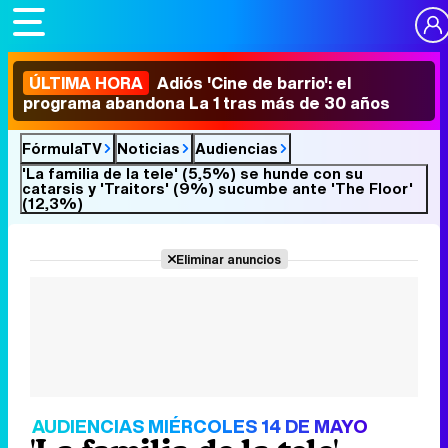
ÚLTIMA HORA
Adiós 'Cine de barrio': el
programa abandona La 1 tras más de 30 años
FórmulaTV
Noticias
Audiencias
'La familia de la tele' (5,5%) se hunde con su
catarsis y 'Traitors' (9%) sucumbe ante 'The Floor'
(12,3%)
Eliminar anuncios
AUDIENCIAS MIÉRCOLES 14 DE MAYO