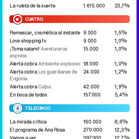
¡Toma salami!
Aventureros
15.000
1,0%
express
Alerta cobra
Ambiente explosivo
18.000
1,0%
Alerta cobra
Los guardianes de
24.000
1,2%
Engonia
Alerta cobra
Culpa
42.000
1,9%
En boca de todos
157.000
5,4%
TELECINCO
La mirada crítica
160.000
8,6%
El programa de Ana Rosa
270.000
12,3%
Vamos a ver
397.000
12,7%
Vamos a ver más
662.000
10,3%
LASEXTA
Remescar, cosmética al instante
5.000
0,7%
Aruser@s el humorning
243.000
16,1%