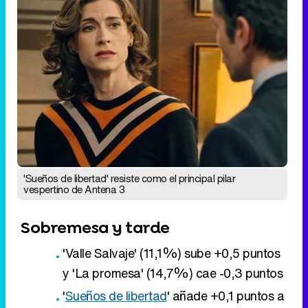
'Sueños de libertad' resiste como el principal pilar
vespertino de Antena 3
Sobremesa y tarde
'Valle Salvaje' (11,1%) sube +0,5 puntos
y 'La promesa' (14,7%) cae -0,3 puntos
'
Sueños de libertad
' añade +0,1 puntos a
su cuenta del 14,7% en un día
'
El diario de Jorge
' (9,9%) se queda a
las puertas del doble dígito tras bajar
-0,1 puntos