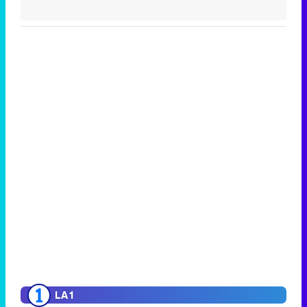
LA 1
The Floor
303.000
7,4%
La noche en 24h: Portada
Iván
119.000
5,1%
Espinosa de los Monteros
LA 2