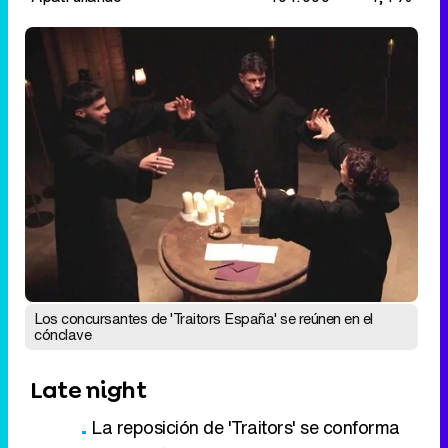
Los concursantes de 'Traitors España' se reúnen en el
cónclave
Late night
La reposición de 'Traitors' se conforma
con un 5%
'The Floor' (7,4% y +0,3 puntos)
también sube en el late night
'El rey del mando' mejora +0,2 puntos
hasta un 8,2%