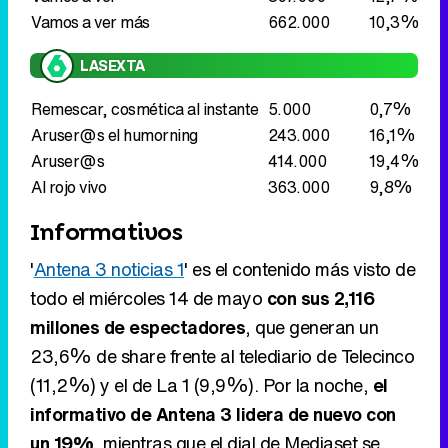
Aruser@s
414.000
19,4%
Al rojo vivo
363.000
9,8%
Informativos
'
Antena 3 noticias 1
' es el contenido más visto de
todo el miércoles 14 de mayo
con sus 2,116
millones de espectadores
, que generan un
23,6% de share frente al telediario de Telecinco
(11,2%) y el de La 1 (9,9%). Por la noche,
el
informativo de Antena 3 lidera de nuevo con
un 19%
, mientras que el dial de Mediaset se
hace con un 8,4% y el de la pública, un 9,9%.
Eliminar anuncios