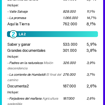
LA 2
Saber y ganar
533.000
5,9%
Grandes documentales
301.000
3,8%
Incluye:
- Padres en la naturaleza
Misión
326.000
3,9%
descendencia
- La corriente de Humboldt
El final del
276.000
3,7%
camino
Documenta2
187.000
2,6%
Incluye:
- Forjadores del mañana
Agricultura
187.000
2,6%
sostenible
Malas lenguas
270.000
3,3%
ANTENA 3
Sueños de libertad
1.263.000
14,7%
Y ahora, Sonsoles
883.000
11,9%