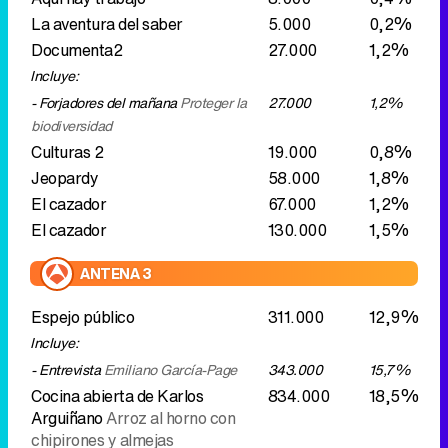
Culturas 2
19.000
0,8%
Jeopardy
58.000
1,8%
El cazador
67.000
1,2%
El cazador
130.000
1,5%
ANTENA 3
Espejo público
311.000
12,9%
Incluye:
- Entrevista
Emiliano García-Page
343.000
15,7%
Cocina abierta de Karlos
834.000
18,5%
Arguiñano
Arroz al horno con
chipirones y almejas
La ruleta de la suerte
1.615.000
23,1%
CUATRO
Remescar, cosmética al instante
9.000
1,5%
Love shopping tv
9.000
1,0%