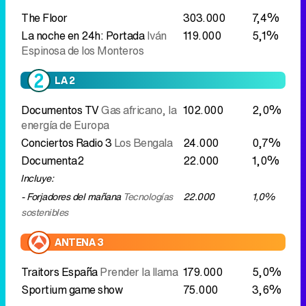
Documentos TV
Gas africano, la
102.000
2,0%
energía de Europa
Conciertos Radio 3
Los Bengala
24.000
0,7%
Documenta2
22.000
1,0%
Incluye:
- Forjadores del mañana
Tecnologías
22.000
1,0%
sostenibles
ANTENA 3
Traitors España
Prender la llama
179.000
5,0%
Sportium game show
75.000
3,6%
CUATRO
Dos bodas gipsy
256.000
7,5%
El desmarque: Madrugada
117.000
5,7%
TELECINCO