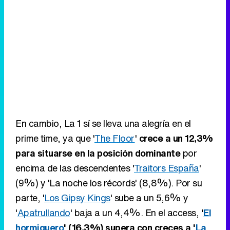
En cambio, La 1 sí se lleva una alegría en el
prime time, ya que '
The Floor
'
crece a un 12,3%
para situarse en la posición dominante
por
encima de las descendentes '
Traitors España
'
(9%) y 'La noche los récords' (8,8%). Por su
parte, '
Los Gipsy Kings
' sube a un 5,6% y
'
Apatrullando
' baja a un 4,4%. En el access,
'
El
hormiguero
' (16,3%) supera con creces a '
La
revuelta
' (10,8%)
.