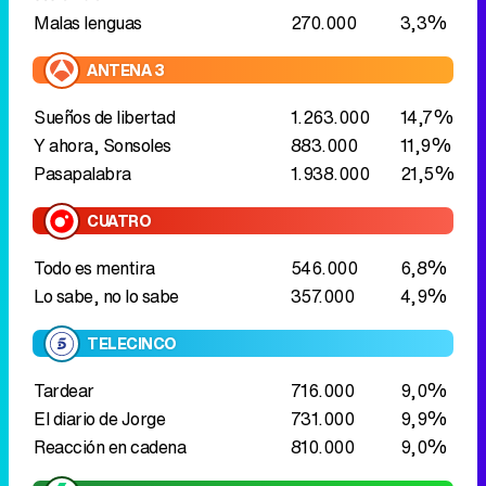
Pasapalabra
1.938.000
21,5%
CUATRO
Todo es mentira
546.000
6,8%
Lo sabe, no lo sabe
357.000
4,9%
TELECINCO
Tardear
716.000
9,0%
El diario de Jorge
731.000
9,9%
Reacción en cadena
810.000
9,0%
LASEXTA
Zapeando
489.000
5,8%
Más vale tarde
508.000
6,9%
laSexta clave
616.000
5,8%