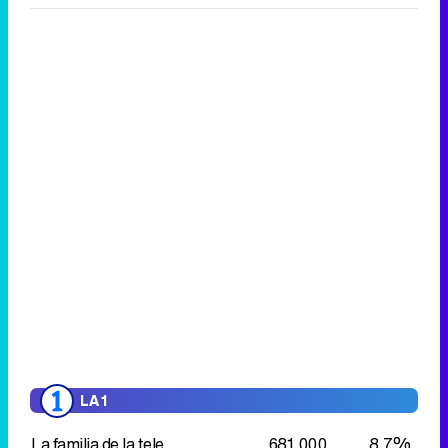
LA 1
La familia de la tele
681.000
8,7%
Incluye:
- Valle Salvaje
828.000
11,1%
- La promesa
1.066.000
14,7%
Aquí la Tierra
762.000
8,1%