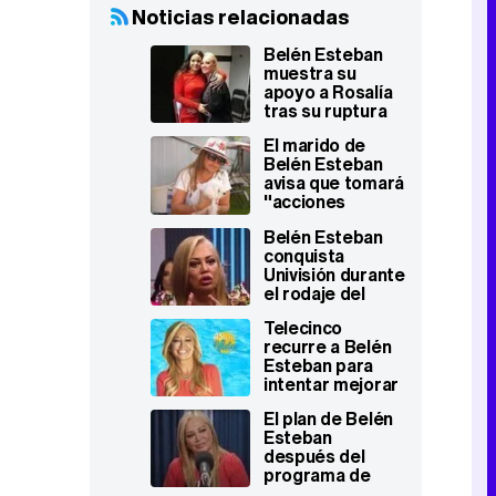
Noticias relacionadas
Belén Esteban
muestra su
apoyo a Rosalía
tras su ruptura
con Rauw
El marido de
Alejandro: "Él se
Belén Esteban
lo pierde"
avisa que tomará
"acciones
judiciales"
Belén Esteban
contra quien
conquista
atente contra su
Univisión durante
privacidad
el rodaje del
reality de
Telecinco
'Sálvame' en
recurre a Belén
Netflix
Esteban para
intentar mejorar
los datos de 'Así
El plan de Belén
es la vida' tras el
Esteban
fin de 'Sálvame'
después del
programa de
Netflix: "Quiero