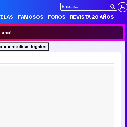
VELAS
FAMOSOS
FOROS
REVISTA 20 AÑOS
 uno'
tomar medidas legales"