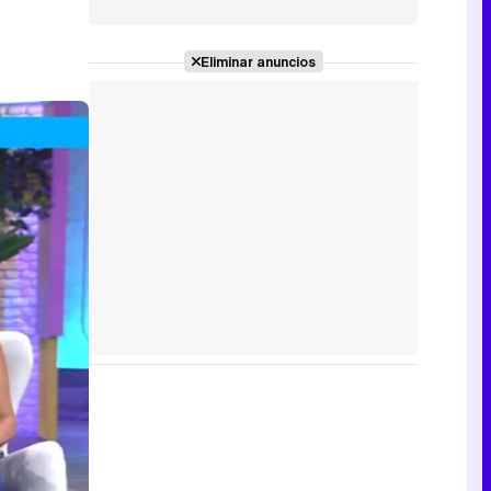
descansar de
tele"
Eliminar anuncios