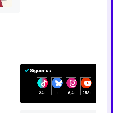
Síguenos
34k
1k
6,4k
258k