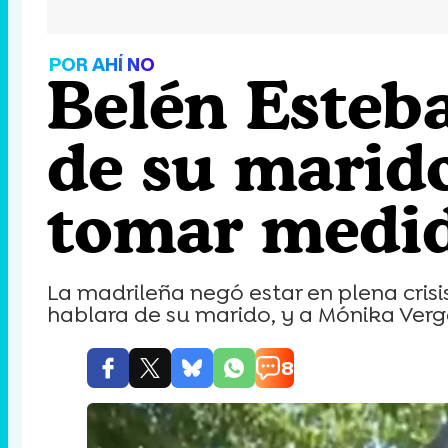
POR AHÍ NO
Belén Esteb
de su marido
tomar medid
La madrileña negó estar en plena cris
hablara de su marido, y a Mónika Verg
8