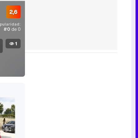
2,6
pularidad:
#0
de 0
1