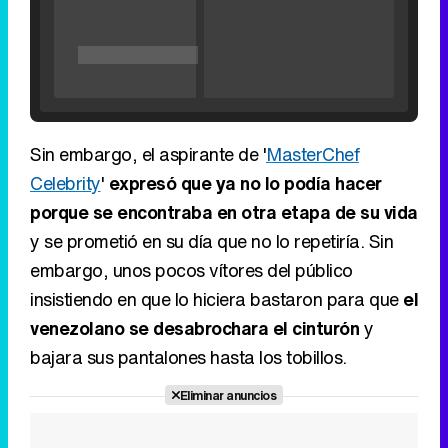
Sin embargo, el aspirante de '
MasterChef
Celebrity
'
expresó que ya no lo podía hacer
porque se encontraba en otra etapa de su vida
y se prometió en su día que no lo repetiría. Sin
Tráiler de '33 días', la nueva serie de Atresplayer con Julián Villagrán y José Manuel Poga
embargo, unos pocos vítores del público
insistiendo en que lo hiciera bastaron para que
el
venezolano se desabrochara el cinturón
y
bajara sus pantalones hasta los tobillos.
Tráiler en catalán de 'Ravalear', la nueva serie de HBO Max sobre los fondos buitre
Eliminar anuncios
Tráiler de la tercera temporada de 'The Walking Dead: Dead City' de AMC+