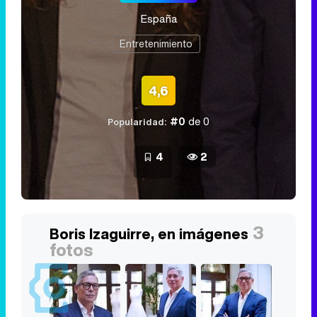
España
Entretenimiento
4,6
#0
de 0
Popularidad:
4
2
3
Boris Izaguirre, en imágenes
fotos