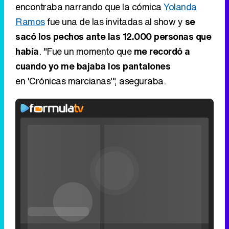
encontraba narrando que la cómica
Yolanda
Ramos
fue una de las invitadas al show y
se
sacó los pechos ante las 12.000 personas que
había
. "Fue un momento que
me recordó a
cuando yo me bajaba los pantalones
en 'Crónicas marcianas'", aseguraba.
Video
Player
is
Loaded
:
loading.
0%
Fullscreen
Current
0:00
/
Duration
0:00
Remaining
-
0:00
Pause
Unmute
Seek
Seek
Filmin estrena el tráiler de 'Millennial Mal', su nueva comedia universitaria de la mano de Lorena Iglesias
back
forward
20
30
seconds
seconds
Time
Time
'120 Minutos' celebra sus 2.000 programas en Telemadrid con un vídeo del día a día en la redacción