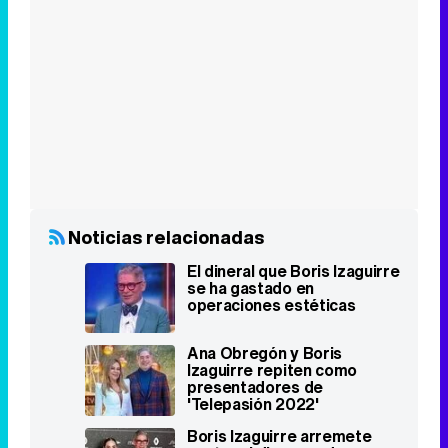
Noticias relacionadas
El dineral que Boris Izaguirre
se ha gastado en
operaciones estéticas
Ana Obregón y Boris
Izaguirre repiten como
presentadores de
'Telepasión 2022'
Boris Izaguirre arremete
contra el discurso de
Tamara Falcó: "Aunque lo
niegue, es homófobo"
María del Monte y Boris
Izaguirre presentarán el
especial del Orgullo 2022 en
RTVE