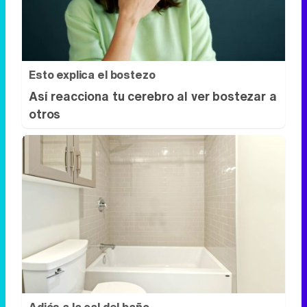
Así reacciona tu cerebro al ver bostezar a
otros
Adiós a la cal del baño
¿Y si pudieras eliminar la cal del baño sin
esfuerzo?