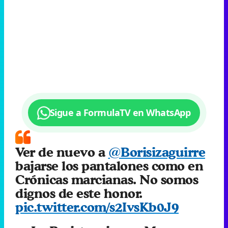
Sigue a FormulaTV en WhatsApp
Ver de nuevo a
@Borisizaguirre
bajarse los pantalones como en
Crónicas marcianas. No somos
dignos de este honor.
pic.twitter.com/s2IvsKb0J9
— La Resistencia por M+
(@LaResistencia)
November 14,
2022
La reacción de Broncano