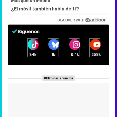
34k
1k
6,4k
258k
Eliminar anuncios