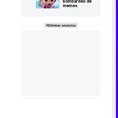
bombardeo de
memes
sarcásticos y
críticas a la
muñeca
Eliminar anuncios