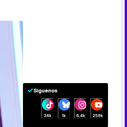
Síguenos
34k
1k
6,4k
258k