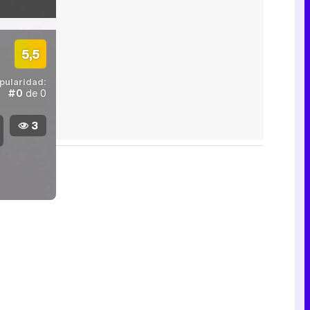
5,5
pularidad:
#0
de 0
3