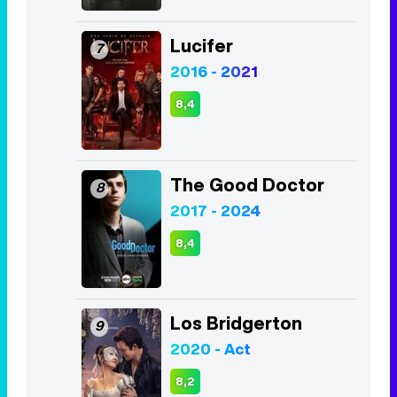
Lucifer
7
2016 - 2021
8,4
The Good Doctor
8
2017 - 2024
8,4
Los Bridgerton
9
2020 - Act
8,2