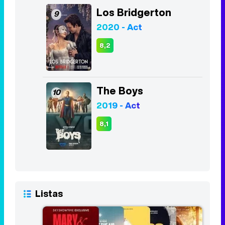
Los Bridgerton
9
2020 - Act
8,2
The Boys
10
2019 - Act
8,1
Listas