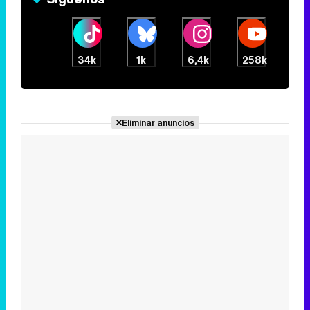
34k
1k
6,4k
258k
Eliminar anuncios