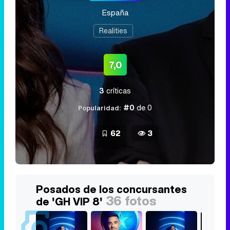
España
Realities
7,0
3
críticas
#0
de 0
Popularidad:
62
3
Posados de los concursantes
36 fotos
de 'GH VIP 8'