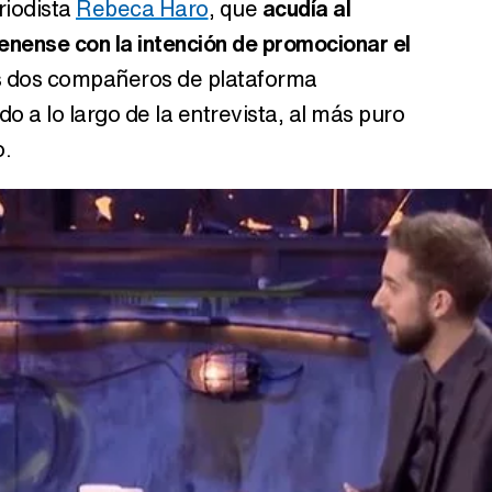
eriodista
Rebeca Haro
, que
acudía al
jienense con la intención de promocionar el
s dos compañeros de plataforma
 a lo largo de la entrevista, al más puro
o.