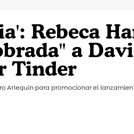
ia': Rebeca Ha
sobrada" a Dav
r Tinder
eatro Arlequín para promocionar el lanzamie