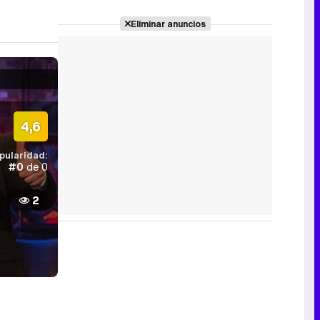
Eliminar anuncios
4,6
pularidad:
#0
de 0
2