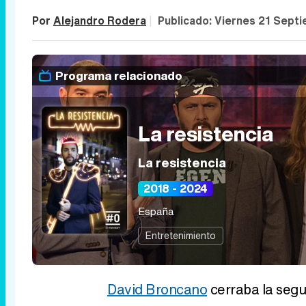
Por
Alejandro Rodera
|
Publicado:
Viernes 21 Sept
Programa relacionado
La resistencia
La resistencia
2018 - 2024
España
Entretenimiento
David Broncano
cerraba la seg