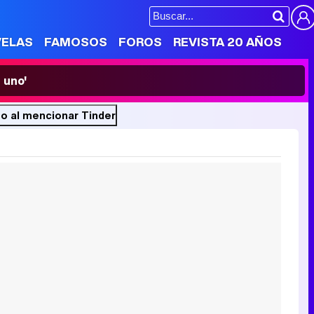
VELAS
FAMOSOS
FOROS
REVISTA 20 AÑOS
 uno'
no al mencionar Tinder