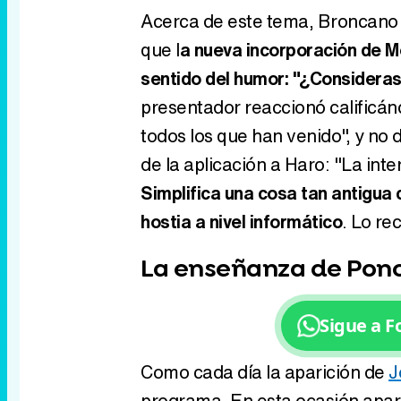
Acerca de este tema, Broncano se
que l
a nueva incorporación de M
sentido del humor: "¿Consideras
presentador reaccionó calificán
todos los que han venido", y no d
de la aplicación a Haro: "La int
Simplifica una cosa tan antigua
hostia a nivel informático
. Lo r
La enseñanza de Pon
Sigue a 
Como cada día la aparición de
J
programa. En esta ocasión apare