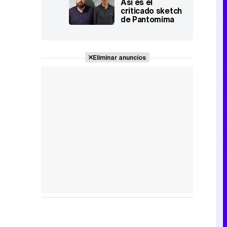
Así es el
criticado sketch
de Pantomima
Full sobre 'GH
VIP'
Eliminar anuncios