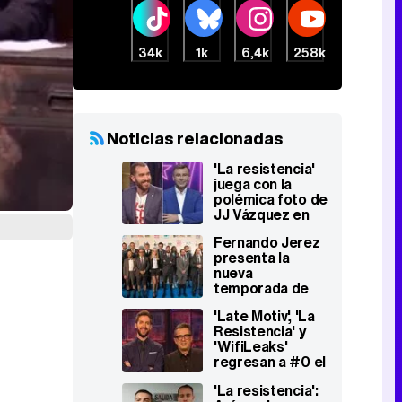
34k
1k
6,4k
258k
Noticias relacionadas
'La resistencia'
juega con la
polémica foto de
JJ Vázquez en
una discoteca:
Fernando Jerez
"¿Muerto o
presenta la
dormido?"
nueva
temporada de
#0: "Queremos
'Late Motiv', 'La
dar mayor
Resistencia' y
presencia a las
'WifiLeaks'
cómicas"
regresan a #0 el
10 de
'La resistencia':
septiembre