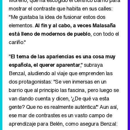
cariño."
"
El tema de las apariencias es una cosa muy
española, el querer aparentar
," subraya
Benzal, aludiendo al viaje que emprenden las
dos protagonistas: "Se ven inmersas en un
barrio que al principio las fascina, pero luego se
van dando cuenta y dicen, '¿De qué va esta
gente? Que no es realmente auténtica'." Aun así,
ese mar de contrastes es un vasto campo de
aprendizaje para Belén, como asegura Benzal:
"
El choque muchas veces viene desde su
inocencia
, ya que se sorprende de que se
comporten de esa manera y no lo entiende." En
todo caso, la actriz reconoce que es lo
"completamente opuesto" a su personaje, a