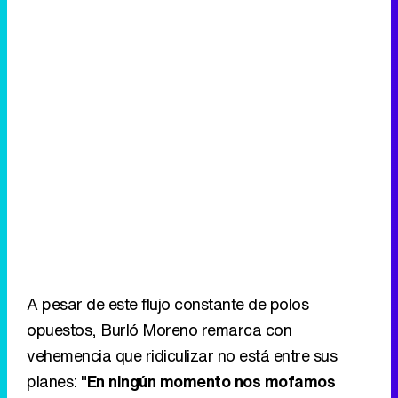
A pesar de este flujo constante de polos
opuestos, Burló Moreno remarca con
vehemencia que ridiculizar no está entre sus
planes: "
En ningún momento nos mofamos
Malasaña, ni de las chonis
. Simplemente
retratamos una realidad que yo en su momento
experimenté y que estos personajes
experimentan." Y es que la directora, criada en
Cieza (Murcia), vivió un choque cultural similar