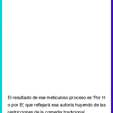
El resultado de ese meticuloso proceso es 'Por H
o por B', que reflejará esa autoría huyendo de las
restricciones de la comedia tradicional
cimentada sobre el chiste. "
Es una comedia
costumbrista, no una sitcom. Es una comedia
en movimiento
, de la naturalidad extrema, con
una estética completamente cinematográfica, en