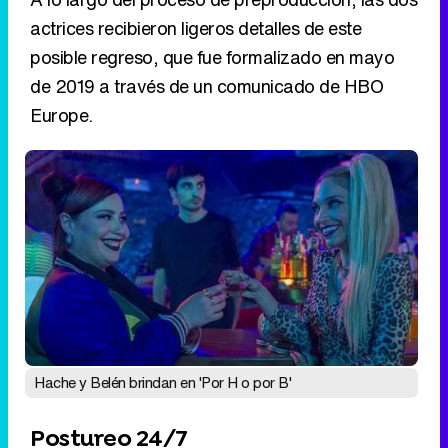
Hache y Belén brindan en 'Por H o por B'
Postureo 24/7
Sigue a FormulaTV en WhatsApp
Una vez superada aquella época en la que
todas las comedias representaban las ciudades