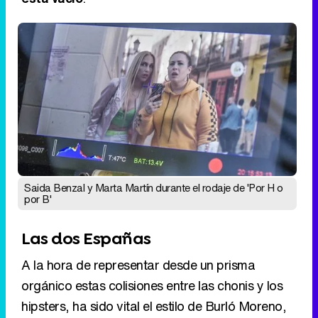
Saida Benzal y Marta Martín durante el rodaje de 'Por H o
por B'
Las dos Españas
A la hora de representar desde un prisma
orgánico estas colisiones entre las chonis y los
hipsters, ha sido vital el estilo de Burló Moreno,
que reconoce estar atenta a cada detalle que
pueda afectar a la credibilidad de la serie:
"Cuando me pongo a narrar y a escribir me
viene todo a la cabeza: cómo van vestidas, por
dónde se mueven, los hogares, la habitación, la