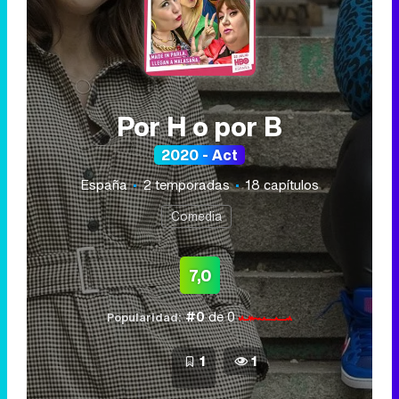
Por H o por B
2020 - Act
España
2 temporadas
18 capítulos
Comedia
7,0
#0
de 0
Popularidad:
1
1