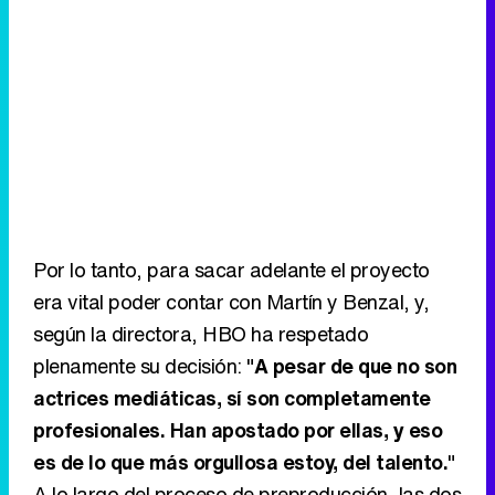
Por lo tanto, para sacar adelante el proyecto
era vital poder contar con Martín y Benzal, y,
según la directora, HBO ha respetado
plenamente su decisión: "
A pesar de que no son
actrices mediáticas, sí son completamente
profesionales. Han apostado por ellas, y eso
es de lo que más orgullosa estoy, del talento.
"
A lo largo del proceso de preproducción, las dos
actrices recibieron ligeros detalles de este
posible regreso, que fue formalizado en mayo
de 2019 a través de un comunicado de HBO
Europe.