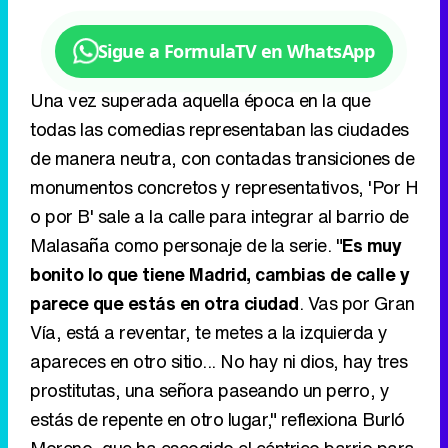
de manera neutra, con contadas transiciones de
monumentos concretos y representativos, 'Por H
o por B' sale a la calle para integrar al barrio de
Malasaña como personaje de la serie. "
Es muy
bonito lo que tiene Madrid, cambias de calle y
parece que estás en otra ciudad
. Vas por Gran
Vía, está a reventar, te metes a la izquierda y
apareces en otro sitio... No hay ni dios, hay tres
prostitutas, una señora paseando un perro, y
estás de repente en otro lugar," reflexiona Burló
Moreno, que ha escogido el céntrico barrio para
mostrar el contraste que habita en sus calles:
"Me gustaba la idea de fusionar estos dos
elementos.
Al fin y al cabo, a veces Malasaña
está lleno de modernos de pueblo
, con todo el