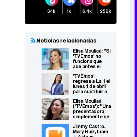
34k
1k
6,4k
258k
Noticias relacionadas
Elisa Mouliaá: "Si
'TVEmos' no
funciona que
adelanten el
prime time, que
'TVEmos'
tampoco pasa
regresa a La 1 el
nada"
lunes 1 de abril
para sustituir a
'Lo siguiente'
Elisa Mouliaá
('TVEmos'): "Una
presentadora
simplemente se
dedica a
Jimmy Castro,
transmitir lo que
Mary Ruiz, Liam
el guionista
J. Aldous,