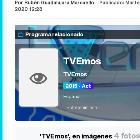
Por
Rubén Guadalajara Marcuello
|
Publicado:
Marte
2020 12:23
Programa relacionado
TVEmos
TVEmos
2015 - Act
España
Entretenimiento
4 fotos
'TVEmos', en imágenes