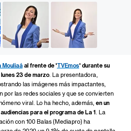
a Mouliaá
al frente de '
TVEmos
' durante su
 lunes 23 de marzo
. La presentadora,
mostrando las imágenes más impactantes,
an por las redes sociales y que se convierten
enómeno viral. Lo ha hecho, además,
en un
audiencias para el programa de La 1
. La
ción con 100 Balas (Mediapro) ha
marzo de 2020 un 9,1% de cuota de pantalla