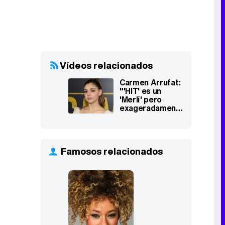
Vídeos relacionados
Carmen Arrufat:
"'HIT' es un
'Merlí' pero
exageradamente
macarra"
Famosos relacionados