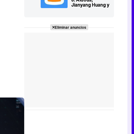
decide"
Jianyang Huang y
Renata Zanchi,
en 'El intermedio
International
Edition'
Eliminar anuncios