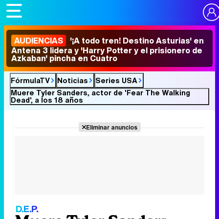
AUDIENCIAS
'¡A todo tren! Destino Asturias' en
Antena 3 lidera y 'Harry Potter y el prisionero de
Azkaban' pincha en Cuatro
FórmulaTV
Noticias
Series USA
Muere Tyler Sanders, actor de 'Fear The Walking
Dead', a los 18 años
Eliminar anuncios
D.E.P.