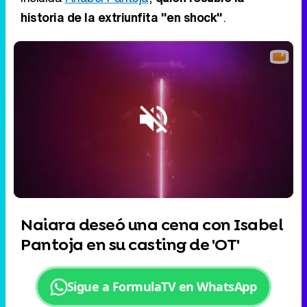
historia de la extriunfita "en shock"
.
Loaded
:
7.46%
/
Unmute
Naiara deseó una cena con Isabel
Pantoja en su casting de 'OT'
Sigue a FormulaTV en WhatsApp