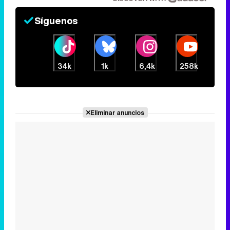
Síguenos
34k
1k
6,4k
258k
Eliminar anuncios