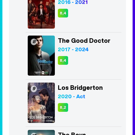
2016 - 2021
8,4
The Good Doctor
8
2017 - 2024
8,4
Los Bridgerton
9
2020 - Act
8,2
The Boys