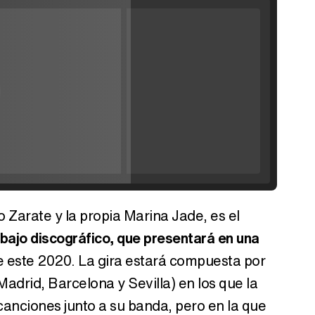
ráiler de la
'
Filmin estrena el tráiler de 'Millennial Mal', su nueva comedia universitaria de la mano de Lorena Iglesias
lay
'120 Minutos' celebra sus 2.000 programas en Telemadrid con un vídeo del día a día en la redacción
ideo
o Zarate y la propia Marina Jade, es el
Tráiler de '33 días', la nueva serie de Atresplayer con Julián Villagrán y José Manuel Poga
bajo discográfico, que presentará en una
 este 2020. La gira estará compuesta por
Madrid, Barcelona y Sevilla) en los que la
canciones junto a su banda, pero en la que
Tráiler en catalán de 'Ravalear', la nueva serie de HBO Max sobre los fondos buitre