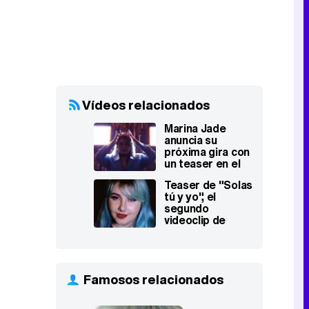
Vídeos relacionados
Marina Jade
anuncia su
próxima gira con
un teaser en el
que se corona a
Teaser de "Solas
sí misma
tú y yo", el
segundo
videoclip de
Marina Jade
Famosos relacionados