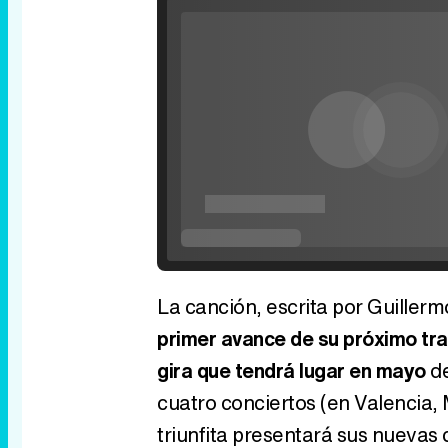
Rhaenyra toma Desembarco del Rey en el t
tercera temporada de 'La Casa del Dragón
P
V
La canción, escrita por Guillerm
primer avance de su próximo tra
gira que tendrá lugar en mayo
de
cuatro conciertos (en Valencia, 
triunfita presentará sus nuevas 