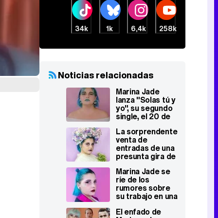
34k
1k
6,4k
258k
Noticias relacionadas
Marina Jade
lanza "Solas tú y
yo", su segundo
single, el 20 de
diciembre
La sorprendente
venta de
entradas de una
presunta gira de
Marina Jade en
Marina Jade se
USA
ríe de los
rumores sobre
su trabajo en una
tienda de
El enfado de
golosinas