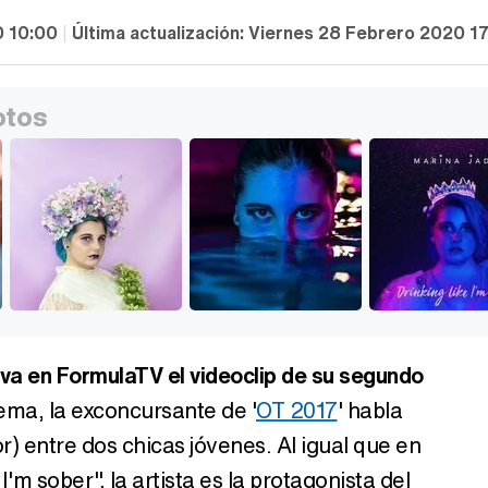
0 10:00
|
Última actualización:
Viernes 28 Febrero 2020 1
otos
va en FormulaTV el videoclip de su segundo
tema, la exconcursante de '
OT 2017
' habla
r) entre dos chicas jóvenes. Al igual que en
 I'm sober", la artista es la protagonista del