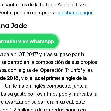
a cantantes de la talla de Adele o Lizzo.
a venta, pueden comprarse
pinchando aquí
.
ina Jade
Tráiler de la tercera temporada de 'The Walking Dead: Dead City' de AMC+
FormulaTV en WhatsApp
ada en 'OT 2017' y, tras su paso por la
Canción ganadora de Eurovisión 2026: DARA con "Bangaranga" por Bulgaria
se centró en la composición de sus propios
a con la gira de 'Operación Triunfo' y las
e 2018, vio la luz el primer single de la
r"
. Un tema en inglés compuesto junto a
ba su gusto por los ritmos pop y marcaba la
ere avanzar en su carrera musical. Este
 de 1,2 millones de reproducciones en