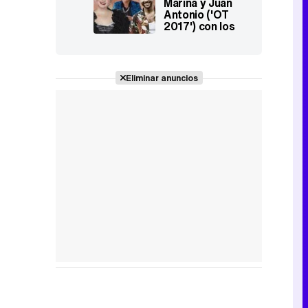
Marina y Juan
Antonio ('OT
2017') con los
Javis por un
chiste en
'Paquita Salas'
sobre Thalía
Eliminar anuncios