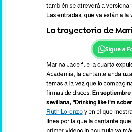
también se atreverá a versionar 
Las entradas, que ya están a l
La trayectoria de Mar
Sigue a 
Marina Jade fue la cuarta expuls
Academia, la cantante andaluza 
temas a la vez que lo compaginab
firmas de discos.
En septiembre d
sevillana, "Drinking like I'm sobe
Ruth Lorenzo
y en el que mostra
línea por la que la cantante qui
primer videoclip acumula ya más