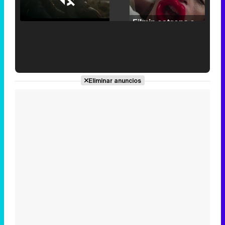
Loaded
:
25.30%
/
Unmute
Filmin estrena el tráiler de 'Millennial Mal', su nueva comedia universitaria de la mano de Lorena Iglesias
'120 Minutos' celebra sus 2.000 programas en Telemadrid con un vídeo del día a día en la redacción
Eliminar anuncios
Tráiler de '33 días', la nueva serie de Atresplayer con Julián Villagrán y José Manuel Poga
Tráiler en catalán de 'Ravalear', la nueva serie de HBO Max sobre los fondos buitre