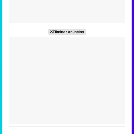
Tráiler de la tercera temporada de 'The Walking Dead: Dead City' de AMC+
Eliminar anuncios
Canción ganadora de Eurovisión 2026: DARA con "Bangaranga" por Bulgaria