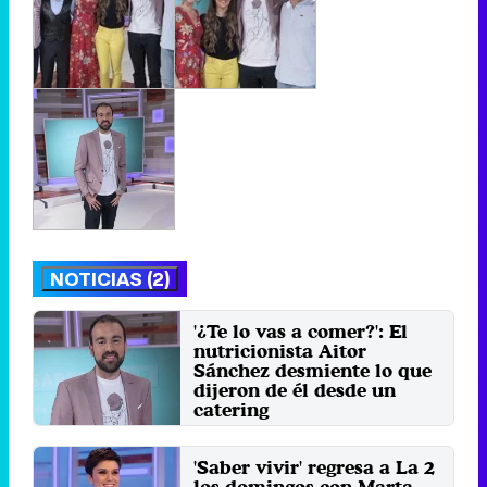
NOTICIAS (2)
'¿Te lo vas a comer?': El
nutricionista Aitor
Sánchez desmiente lo que
dijeron de él desde un
catering
Viernes 7 Junio 2019 14:54
'Saber vivir' regresa a La 2
los domingos con Marta