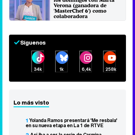
Verona (ganadora de
'MasterChef 6') como
colaboradora
Jueves 28 Febrero 2019 14:17
Síguenos
34k
1k
6,4k
258k
Lo más visto
1
Yolanda Ramos presentará 'Me resbala'
en su nueva etapa en La 1 de RTVE
2
Así iba a ser la serie de Carmina