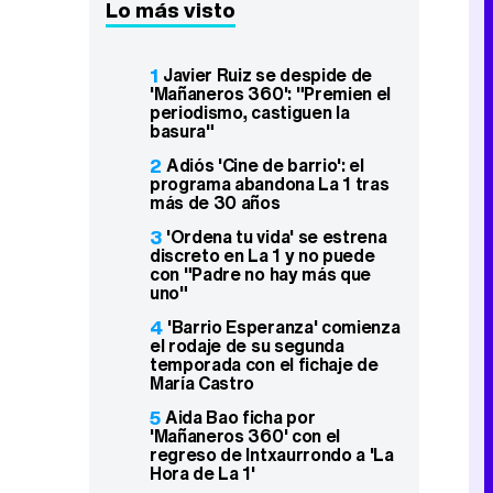
Lo más visto
1
Javier Ruiz se despide de
'Mañaneros 360': "Premien el
periodismo, castiguen la
basura"
2
Adiós 'Cine de barrio': el
programa abandona La 1 tras
más de 30 años
3
'Ordena tu vida' se estrena
discreto en La 1 y no puede
con "Padre no hay más que
uno"
4
'Barrio Esperanza' comienza
el rodaje de su segunda
temporada con el fichaje de
María Castro
5
Aida Bao ficha por
'Mañaneros 360' con el
regreso de Intxaurrondo a 'La
Hora de La 1'