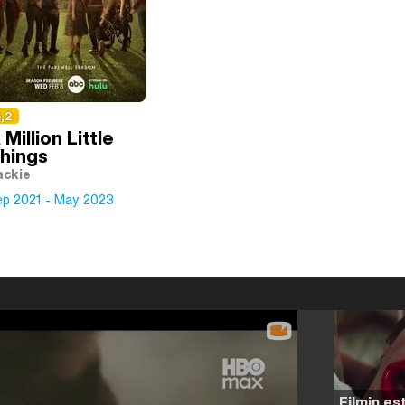
,2
 Million Little
hings
ackie
ep 2021 - May 2023