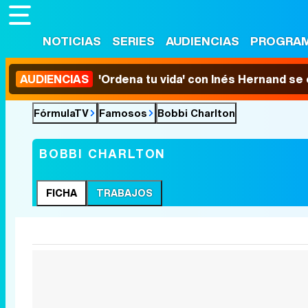
NOTICIAS
SERIES
AUDIENCIAS
PROGRA
AUDIENCIAS
'Ordena tu vida' con Inés Hernand se
FórmulaTV
Famosos
Bobbi Charlton
BOBBI CHARLTON
FICHA
TRABAJOS