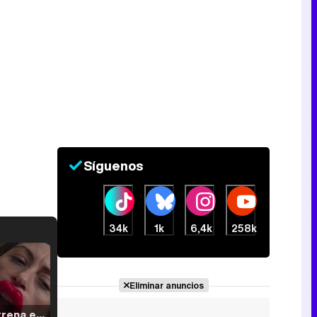
Síguenos
34k
1k
6,4k
258k
Eliminar anuncios
Filmin estrena el tráiler de 'Millennial Mal', su nueva comedia universitaria de la mano de Lorena Iglesias