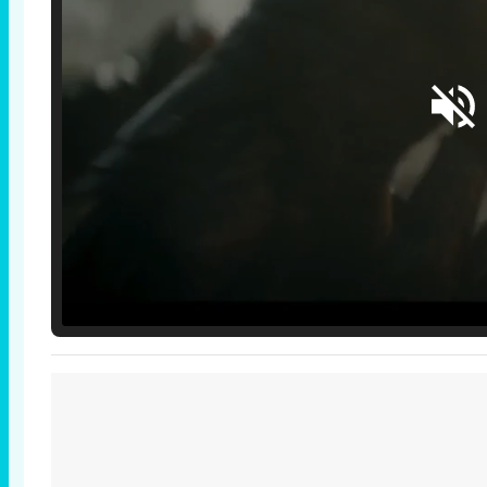
Loaded
:
25.30%
/
Unmute