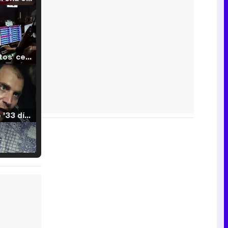
'120 Minutos' celebra sus 2.000 programas en Telemadrid con un vídeo del día a día en la redacción
Tráiler de '33 días', la nueva serie de Atresplayer con Julián Villagrán y José Manuel Poga
Tráiler en catalán de 'Ravalear', la nueva serie de HBO Max sobre los fondos buitre