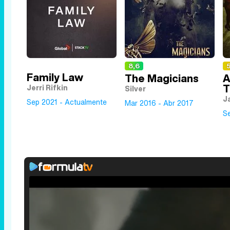
8,6
5
Family Law
The Magicians
A
T
Jerri Rifkin
Silver
J
Sep 2021 - Actualmente
Mar 2016 - Abr 2017
S