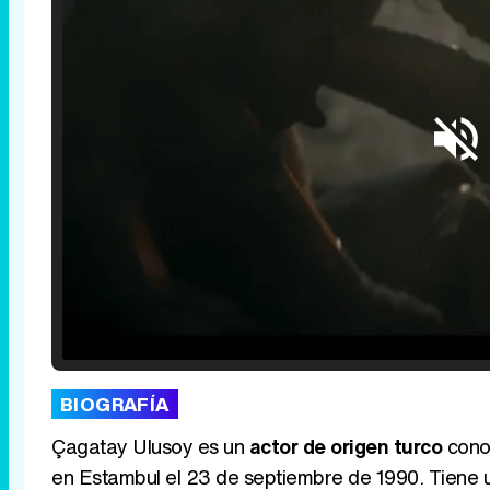
Loaded
:
25.30%
/
Unmute
BIOGRAFÍA
Çagatay Ulusoy es un
actor de origen turco
conoc
en Estambul el 23 de septiembre de 1990. Tiene 