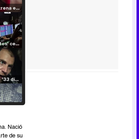
Filmin estrena el tráiler de 'Millennial Mal', su nueva comedia universitaria de la mano de Lorena Iglesias
'120 Minutos' celebra sus 2.000 programas en Telemadrid con un vídeo del día a día en la redacción
Tráiler de '33 días', la nueva serie de Atresplayer con Julián Villagrán y José Manuel Poga
Tráiler en catalán de 'Ravalear', la nueva serie de HBO Max sobre los fondos buitre
ha. Nació
rte de su