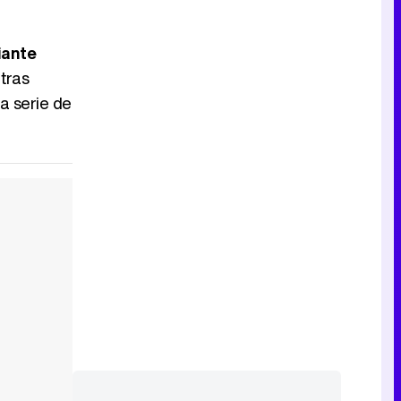
Tráiler de la tercera temporada de 'The Walking Dead: Dead City' de AMC+
iante
 tras
a serie de
Canción ganadora de Eurovisión 2026: DARA con "Bangaranga" por Bulgaria