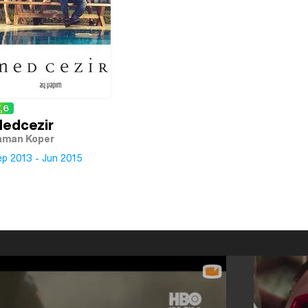
,6
edcezir
aman Koper
ep 2013 - Jun 2015