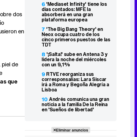
6
'Mediaset Infinity' tiene los
días contados: MFE la
sobre dos
absorberá en una gran
plataforma europea
ño
7
'The Big Bang Theory' en
usieron en
Neox ocupa cuatro de los
cinco primeros puestos de las
TDT
8
'¡Salta!' sube en Antena 3 y
lidera la noche del miércoles
 piel de
con un 9,1%
e
9
RTVE reorganiza sus
corresponsalías: Lara Siscar
cas que
irá a Roma y Begoña Alegría a
Lisboa
10
Andrés comunica una gran
noticia a la familia De la Reina
en 'Sueños de libertad'
Eliminar anuncios