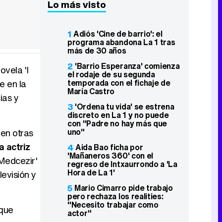
Lo más visto
1
Adiós 'Cine de barrio': el
programa abandona La 1 tras
más de 30 años
2
'Barrio Esperanza' comienza
ovela 'I
el rodaje de su segunda
temporada con el fichaje de
e en la
María Castro
ias y
3
'Ordena tu vida' se estrena
discreto en La 1 y no puede
con "Padre no hay más que
uno"
en otras
a actriz
4
Aida Bao ficha por
'Mañaneros 360' con el
'Medcezir'
regreso de Intxaurrondo a 'La
Hora de La 1'
levisión y
5
Mario Cimarro pide trabajo
pero rechaza los realities:
"Necesito trabajar como
 que
actor"