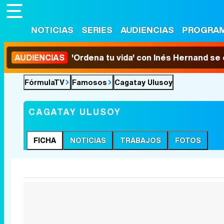
NOTICIAS
SERIES
AUDIENCIAS
PROGRA
AUDIENCIAS
'Ordena tu vida' con Inés Hernand se
FórmulaTV
Famosos
Cagatay Ulusoy
CAGATAY ULUSOY
FICHA
NOTICIAS
TRABAJOS
FOTOS