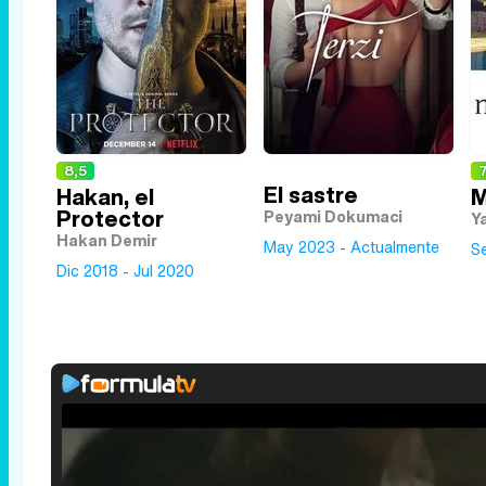
8,5
7
El sastre
Hakan, el
M
Protector
Peyami Dokumaci
Y
Hakan Demir
May 2023 - Actualmente
S
Dic 2018 - Jul 2020