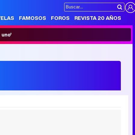
VELAS
FAMOSOS
FOROS
REVISTA 20 AÑOS
 uno'