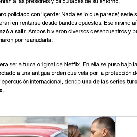
tan a las presiones y dificultades de su entorno.
o policiaco con 'Içerde: Nada es lo que parece', serie 
erán enfrentarse desde bandos opuestos. Ese mismo a
zó a salir
. Ambos tuvieron diversos desencuentros y p
inaron por reanudarla.
a serie turca original de Netflix. En ella se puso bajo la
ctado a una antigua orden que vela por la protección d
repercusión internacional, siendo
una de las series tur
x
.