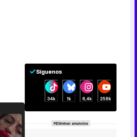
Síguenos
34k
1k
6,4k
258k
Eliminar anuncios