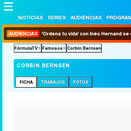
NOTICIAS
SERIES
AUDIENCIAS
PROGRA
AUDIENCIAS
'Ordena tu vida' con Inés Hernand se
FórmulaTV
Famosos
Corbin Bernsen
CORBIN BERNSEN
FICHA
TRABAJOS
FOTOS