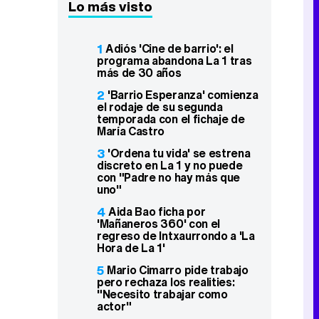
Lo más visto
1
Adiós 'Cine de barrio': el
programa abandona La 1 tras
más de 30 años
2
'Barrio Esperanza' comienza
el rodaje de su segunda
temporada con el fichaje de
María Castro
3
'Ordena tu vida' se estrena
discreto en La 1 y no puede
con "Padre no hay más que
uno"
4
Aida Bao ficha por
'Mañaneros 360' con el
regreso de Intxaurrondo a 'La
Hora de La 1'
5
Mario Cimarro pide trabajo
pero rechaza los realities:
"Necesito trabajar como
actor"