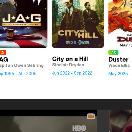
,5
7,0
City on a Hill
AG
Duster
Sinclair Dryden
apitán Owen Sebring
Wade Ellis
Jun 2022 - Sep 2022
ep 1995 - Abr 2005
May 2025 -