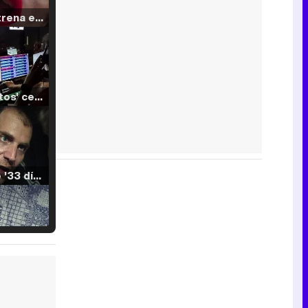
Filmin estrena el tráiler de 'Millennial Mal', su nueva comedia universitaria de la mano de Lorena Iglesias
'120 Minutos' celebra sus 2.000 programas en Telemadrid con un vídeo del día a día en la redacción
Tráiler de '33 días', la nueva serie de Atresplayer con Julián Villagrán y José Manuel Poga
Tráiler en catalán de 'Ravalear', la nueva serie de HBO Max sobre los fondos buitre