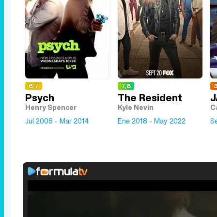
6,7
7,8
3
Psych
The Resident
J
Henry Spencer
Kyle Nevin
C
Jul 2006 - Mar 2014
Ene 2018 - May 2022
S