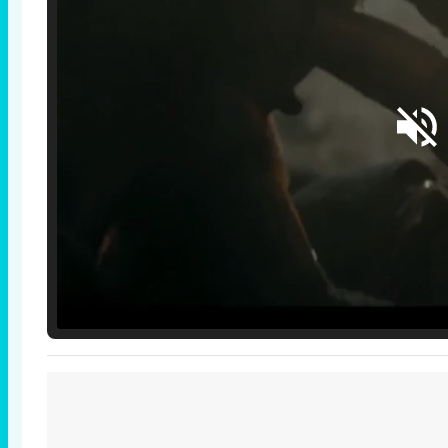
Loaded
:
25.30%
/
Unmute