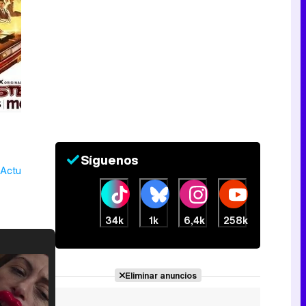
Síguenos
 Actualmente
34k
1k
6,4k
258k
Eliminar anuncios