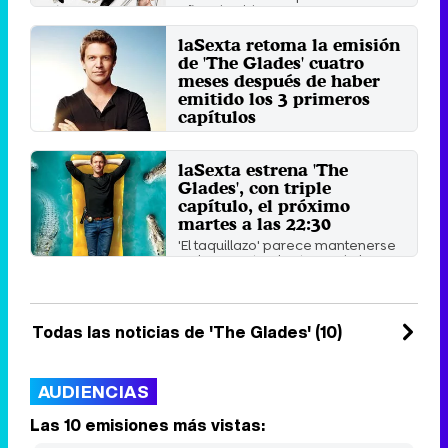
años de vida, repasamos 15
ficciones extranjeras que ha ...
laSexta retoma la emisión
Sábado 26 Marzo 2016 10:10
de 'The Glades' cuatro
meses después de haber
emitido los 3 primeros
capítulos
La cadena la estrenó en
septiembre de 2015 y tras emitir
laSexta estrena 'The
en la noche su arranque la ...
Glades', con triple
Jueves 7 Enero 2016 17:05
capítulo, el próximo
martes a las 22:30
'El taquillazo' parece mantenerse
en lunes ante el estreno de la
nueva serie policiaca ...
Miércoles 26 Agosto 2015 13:34
Todas las noticias de 'The Glades' (10)
AUDIENCIAS
Las 10 emisiones más vistas: