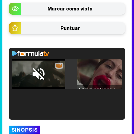
Marcar como vista
Puntuar
Loaded
:
25.30%
/
Unmute
Filmin estrena el tráiler de 'Millennial Mal', su nueva comedia universitaria de la mano de Lorena Iglesias
'120 Minutos' celebra sus 2.000 programas en Telemadrid con un vídeo del día a día en la redacción
SINOPSIS