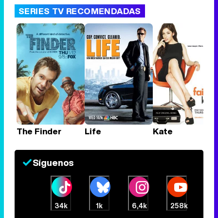
SERIES TV RECOMENDADAS
The Finder
Life
Kate
Síguenos
34k
1k
6,4k
258k