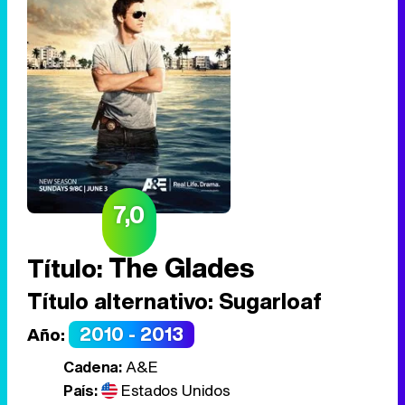
7,0
The Glades
Título:
Título alternativo:
Sugarloaf
2010 - 2013
Año:
Cadena:
A&E
País:
Estados Unidos