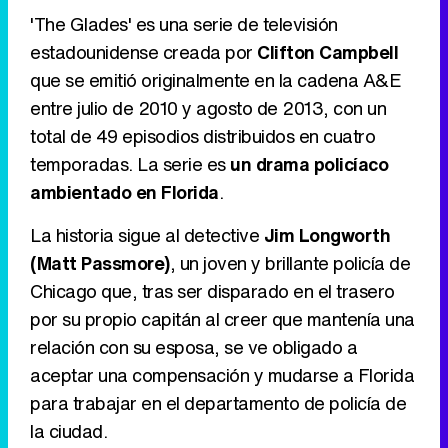
'The Glades' es una serie de televisión
estadounidense creada por
Clifton Campbell
que se emitió originalmente en la cadena A&E
Tráiler de '33 días', la nueva serie de Atresplayer con Julián Villagrán y José Manuel Poga
entre julio de 2010 y agosto de 2013, con un
total de 49 episodios distribuidos en cuatro
temporadas. La serie es
un drama policíaco
ambientado en Florida
.
Tráiler en catalán de 'Ravalear', la nueva serie de HBO Max sobre los fondos buitre
La historia sigue al detective
Jim Longworth
(Matt Passmore)
, un joven y brillante policía de
Chicago que, tras ser disparado en el trasero
Tráiler de la tercera temporada de 'The Walking Dead: Dead City' de AMC+
por su propio capitán al creer que mantenía una
relación con su esposa, se ve obligado a
aceptar una compensación y mudarse a Florida
para trabajar en el departamento de policía de
Canción ganadora de Eurovisión 2026: DARA con "Bangaranga" por Bulgaria
la ciudad.