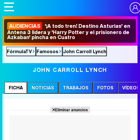
AUDIENCIAS
'¡A todo tren! Destino Asturias' en
Antena 3 lidera y 'Harry Potter y el prisionero de
Azkaban' pincha en Cuatro
FórmulaTV
Famosos
John Carroll Lynch
JOHN CARROLL LYNCH
FICHA
NOTICIAS
TRABAJOS
FOTOS
VÍDEOS
Eliminar anuncios