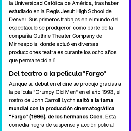
la Universidad Católica de América, tras haber
estudiado en la Regis Jesuit High School de
Denver. Sus primeros trabajos en el mundo del
Tráiler en catalán de 'Ravalear', la nueva serie de HBO Max sobre los fondos buitre
espectáculo se produjeron como parte de la
compañía Guthrie Theater Company de
Minneapolis, donde actuó en diversas
producciones teatrales durante los ocho años
Tráiler de la tercera temporada de 'The Walking Dead: Dead City' de AMC+
que permaneció allí.
Del teatro a la película "Fargo"
Aunque su debut en el cine se produjo gracias a
Canción ganadora de Eurovisión 2026: DARA con "Bangaranga" por Bulgaria
la película "Grumpy Old Men" en el año 1993, el
rostro de John Carroll Lychn
saltó a la fama
mundial con la producción cinematográfica
"Fargo" (1996), de los hermanos Coen
. Esta
comedia negra de suspense y acción policial