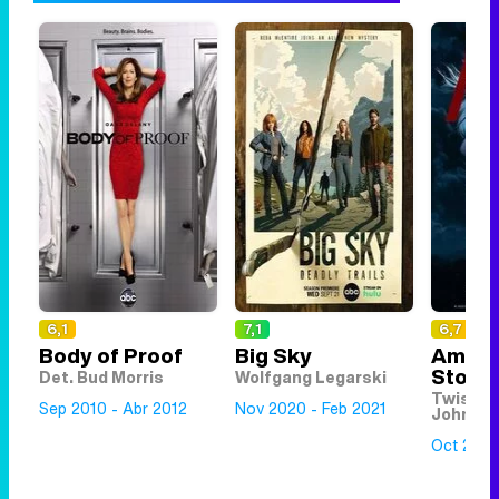
6,1
7,1
6,7
Body of Proof
Big Sky
Ameri
Story
Det. Bud Morris
Wolfgang Legarski
Twisty e
Sep 2010 - Abr 2012
Nov 2020 - Feb 2021
John Wa
Oct 2014