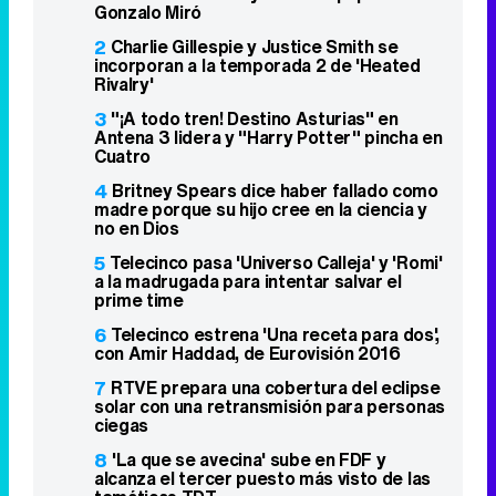
Gonzalo Miró
2
Charlie Gillespie y Justice Smith se
incorporan a la temporada 2 de 'Heated
Rivalry'
3
"¡A todo tren! Destino Asturias" en
Antena 3 lidera y "Harry Potter" pincha en
Cuatro
4
Britney Spears dice haber fallado como
madre porque su hijo cree en la ciencia y
no en Dios
5
Telecinco pasa 'Universo Calleja' y 'Romi'
a la madrugada para intentar salvar el
prime time
6
Telecinco estrena 'Una receta para dos',
con Amir Haddad, de Eurovisión 2016
7
RTVE prepara una cobertura del eclipse
solar con una retransmisión para personas
ciegas
8
'La que se avecina' sube en FDF y
alcanza el tercer puesto más visto de las