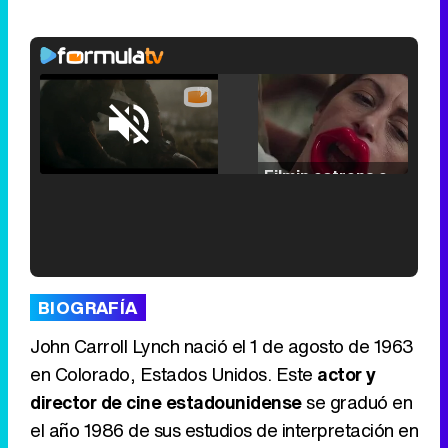
Loaded
:
25.30%
/
Unmute
Filmin estrena el tráiler de 'Millennial Mal', su nueva comedia universitaria de la mano de Lorena Iglesias
'120 Minutos' celebra sus 2.000 programas en Telemadrid con un vídeo del día a día en la redacción
BIOGRAFÍA
John Carroll Lynch nació el 1 de agosto de 1963
en Colorado, Estados Unidos. Este
actor y
director de cine estadounidense
se graduó en
Tráiler de '33 días', la nueva serie de Atresplayer con Julián Villagrán y José Manuel Poga
el año 1986 de sus estudios de interpretación en