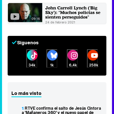
John Carroll Lynch ('Big
Sky'): "Muchos policías se
sienten perseguidos"
09:16
24 de febrero 2021
Síguenos
34k
1k
6,4k
258k
Lo más visto
1
RTVE confirma el salto de Jesús Cintora
a 'Mañaneros 360' y el nuevo papel de