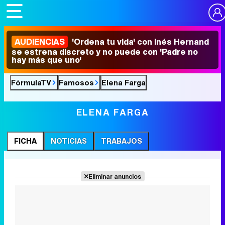
AUDIENCIAS
'Ordena tu vida' con Inés Hernand
se estrena discreto y no puede con 'Padre no
hay más que uno'
FórmulaTV
Famosos
Elena Farga
ELENA FARGA
FICHA
NOTICIAS
TRABAJOS
Eliminar anuncios