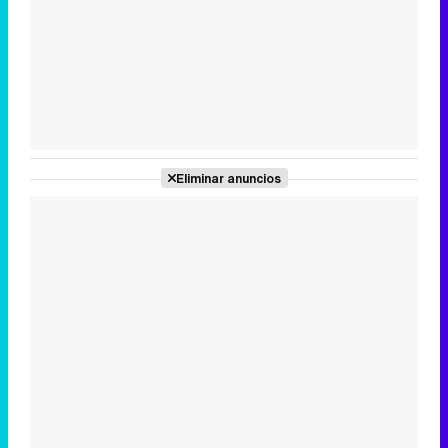
Tráiler en catalán de 'Ravalear', la nueva serie de HBO Max sobre los fondos buitre
Tráiler de la tercera temporada de 'The Walking Dead: Dead City' de AMC+
Eliminar anuncios
Canción ganadora de Eurovisión 2026: DARA con "Bangaranga" por Bulgaria