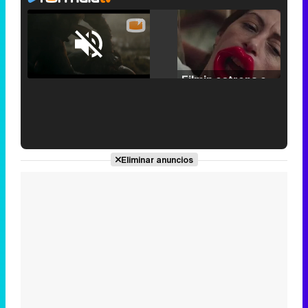
Loaded
:
25.30%
/
Unmute
Filmin estrena el tráiler de 'Millennial Mal', su nueva comedia universitaria de la mano de Lorena Iglesias
'120 Minutos' celebra sus 2.000 programas en Telemadrid con un vídeo del día a día en la redacción
Eliminar anuncios
Tráiler de '33 días', la nueva serie de Atresplayer con Julián Villagrán y José Manuel Poga