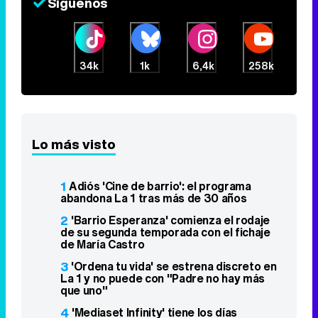
Síguenos
34k
1k
6,4k
258k
Lo más visto
1
Adiós 'Cine de barrio': el programa
abandona La 1 tras más de 30 años
2
'Barrio Esperanza' comienza el rodaje
de su segunda temporada con el fichaje
de María Castro
3
'Ordena tu vida' se estrena discreto en
La 1 y no puede con "Padre no hay más
que uno"
4
'Mediaset Infinity' tiene los días