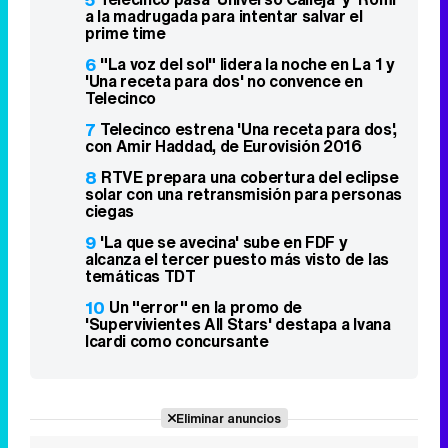
a la madrugada para intentar salvar el
prime time
6
"La voz del sol" lidera la noche en La 1 y
'Una receta para dos' no convence en
Telecinco
7
Telecinco estrena 'Una receta para dos',
con Amir Haddad, de Eurovisión 2016
8
RTVE prepara una cobertura del eclipse
solar con una retransmisión para personas
ciegas
9
'La que se avecina' sube en FDF y
alcanza el tercer puesto más visto de las
temáticas TDT
10
Un "error" en la promo de
'Supervivientes All Stars' destapa a Ivana
Icardi como concursante
Eliminar anuncios