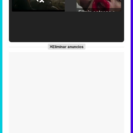
25.30%
/
Unmute
Filmin estrena el tráiler de 'Millennial Mal', su nueva comedia universitaria de la mano de Lorena Iglesias
'120 Minutos' celebra sus 2.000 programas en Telemadrid con un vídeo del día a día en la redacción
Eliminar anuncios
Tráiler de '33 días', la nueva serie de Atresplayer con Julián Villagrán y José Manuel Poga
Tráiler en catalán de 'Ravalear', la nueva serie de HBO Max sobre los fondos buitre