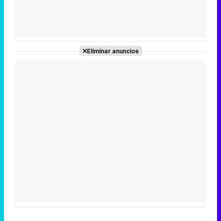
Tráiler de la tercera temporada de 'The Walking Dead: Dead City' de AMC+
Eliminar anuncios
Canción ganadora de Eurovisión 2026: DARA con "Bangaranga" por Bulgaria