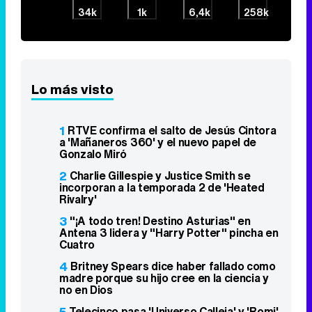
34k
1k
6,4k
258k
Lo más visto
1
RTVE confirma el salto de Jesús Cintora
a 'Mañaneros 360' y el nuevo papel de
Gonzalo Miró
2
Charlie Gillespie y Justice Smith se
incorporan a la temporada 2 de 'Heated
Rivalry'
3
"¡A todo tren! Destino Asturias" en
Antena 3 lidera y "Harry Potter" pincha en
Cuatro
4
Britney Spears dice haber fallado como
madre porque su hijo cree en la ciencia y
no en Dios
5
Telecinco pasa 'Universo Calleja' y 'Romi'