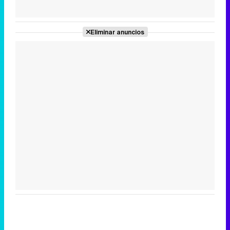
Tráiler de la tercera temporada de 'The Walking Dead: Dead City' de AMC+
Eliminar anuncios
Canción ganadora de Eurovisión 2026: DARA con "Bangaranga" por Bulgaria