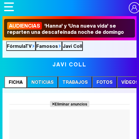
AUDIENCIAS
'Hanna' y 'Una nueva vida' se
reparten una descafeinada noche de domingo
FórmulaTV
Famosos
Javi Coll
JAVI COLL
FICHA
NOTICIAS
TRABAJOS
FOTOS
VÍDEOS
Eliminar anuncios