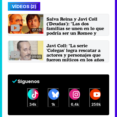
VÍDEOS (2)
Salva Reina y Javi Coll
('Deudas'): "Las dos
familias se unen en lo que
07:18
podría ser un Romeo y
Julieta moderno"
31 de enero 2021
Javi Coll: "La serie
'Colegas' logra rescatar a
actores y personajes que
05:05
fueron míticos en los años
90"
3 de marzo 2018
Síguenos
34k
1k
6,4k
258k