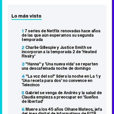
Lo más visto
1
7 series de Netflix renovadas hace años
de las que aún esperamos su segunda
temporada
2
Charlie Gillespie y Justice Smith se
incorporan a la temporada 2 de 'Heated
Rivalry'
3
"Hanna" y 'Una nueva vida' se reparten
una descafeinada noche de domingo
4
"La voz del sol" lidera la noche en La 1 y
'Una receta para dos' no convence en
Telecinco
5
Gabriel se venga de Andrés y la salud de
Claudia empieza a preocupar en 'Sueños
de libertad'
6
Muere a los 45 años Oihane Mateos, jefa
del área digital de Informativos de EITB