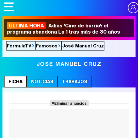
ÚLTIMA HORA
Adiós 'Cine de barrio': el
programa abandona La 1 tras más de 30 años
FórmulaTV
Famosos
José Manuel Cruz
JOSÉ MANUEL CRUZ
FICHA
NOTICIAS
TRABAJOS
Eliminar anuncios