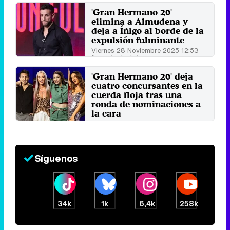
'Gran Hermano 20'
elimina a Almudena y
deja a Íñigo al borde de la
expulsión fulminante
Viernes 28 Noviembre 2025 12:53
(hace 1 minuto)
'Gran Hermano 20' deja
cuatro concursantes en la
cuerda floja tras una
ronda de nominaciones a
la cara
Lunes 24 Noviembre 2025 12:32
(hace 37 segundos)
Síguenos
34k
1k
6,4k
258k