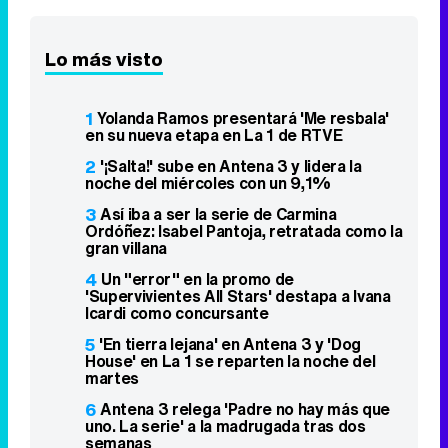
Lo más visto
1
Yolanda Ramos presentará 'Me resbala'
en su nueva etapa en La 1 de RTVE
2
'¡Salta!' sube en Antena 3 y lidera la
noche del miércoles con un 9,1%
3
Así iba a ser la serie de Carmina
Ordóñez: Isabel Pantoja, retratada como la
gran villana
4
Un "error" en la promo de
'Supervivientes All Stars' destapa a Ivana
Icardi como concursante
5
'En tierra lejana' en Antena 3 y 'Dog
House' en La 1 se reparten la noche del
martes
6
Antena 3 relega 'Padre no hay más que
uno. La serie' a la madrugada tras dos
semanas