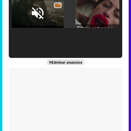
Loaded
:
25.30%
/
Unmute
Filmin estrena el tráiler de 'Millennial Mal', su nueva comedia universitaria de la mano de Lorena Iglesias
'120 Minutos' celebra sus 2.000 programas en Telemadrid con un vídeo del día a día en la redacción
Eliminar anuncios
Tráiler de '33 días', la nueva serie de Atresplayer con Julián Villagrán y José Manuel Poga
Tráiler en catalán de 'Ravalear', la nueva serie de HBO Max sobre los fondos buitre