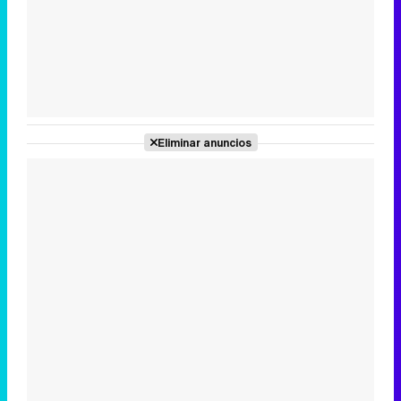
Tráiler de la tercera temporada de 'The Walking Dead: Dead City' de AMC+
Eliminar anuncios
Canción ganadora de Eurovisión 2026: DARA con "Bangaranga" por Bulgaria