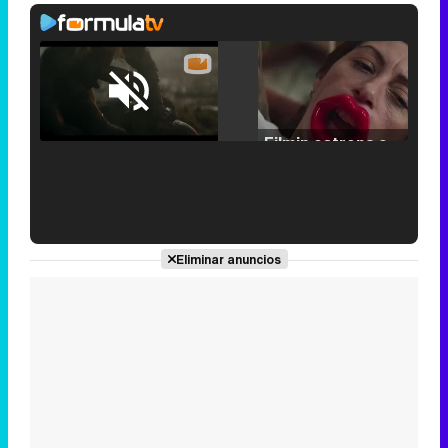
Loaded
:
25.30%
/
Unmute
Filmin estrena el tráiler de 'Millennial Mal', su nueva comedia universitaria de la mano de Lorena Iglesias
'120 Minutos' celebra sus 2.000 programas en Telemadrid con un vídeo del día a día en la redacción
Eliminar anuncios
Tráiler de '33 días', la nueva serie de Atresplayer con Julián Villagrán y José Manuel Poga