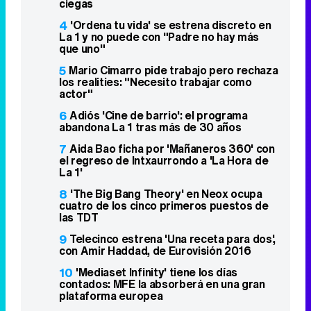
ciegas
4
'Ordena tu vida' se estrena discreto en
La 1 y no puede con "Padre no hay más
que uno"
5
Mario Cimarro pide trabajo pero rechaza
los realities: "Necesito trabajar como
actor"
6
Adiós 'Cine de barrio': el programa
abandona La 1 tras más de 30 años
7
Aida Bao ficha por 'Mañaneros 360' con
el regreso de Intxaurrondo a 'La Hora de
La 1'
8
'The Big Bang Theory' en Neox ocupa
cuatro de los cinco primeros puestos de
las TDT
9
Telecinco estrena 'Una receta para dos',
con Amir Haddad, de Eurovisión 2016
10
'Mediaset Infinity' tiene los días
contados: MFE la absorberá en una gran
plataforma europea