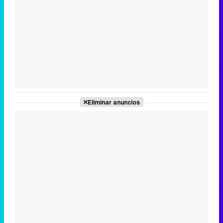
Tráiler en catalán de 'Ravalear', la nueva serie de HBO Max sobre los fondos buitre
Tráiler de la tercera temporada de 'The Walking Dead: Dead City' de AMC+
Eliminar anuncios
Canción ganadora de Eurovisión 2026: DARA con "Bangaranga" por Bulgaria