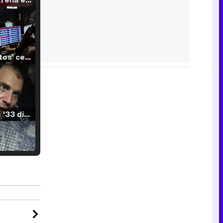
'120 Minutos' celebra sus 2.000 programas en Telemadrid con un vídeo del día a día en la redacción
Tráiler de '33 días', la nueva serie de Atresplayer con Julián Villagrán y José Manuel Poga
Tráiler en catalán de 'Ravalear', la nueva serie de HBO Max sobre los fondos buitre