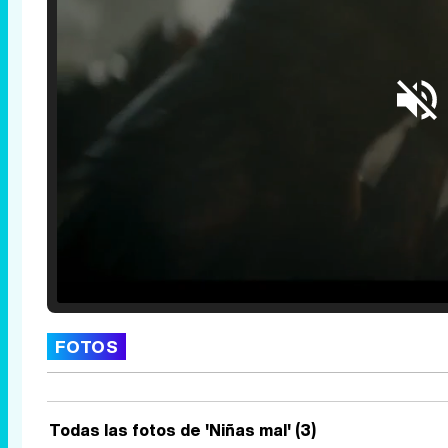
Loaded
:
25.30%
/
Unmute
FOTOS
Todas las fotos de 'Niñas mal' (3)