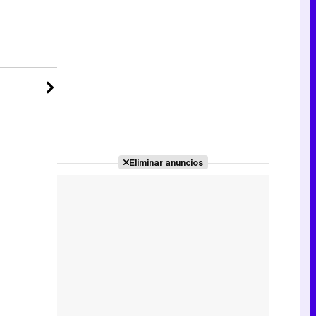
Tráiler de la tercera temporada de 'The Walking Dead: Dead City' de AMC+
Canción ganadora de Eurovisión 2026: DARA con "Bangaranga" por Bulgaria
Eliminar anuncios