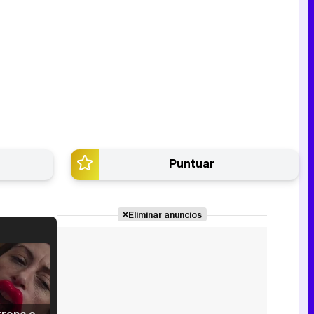
Puntuar
Eliminar anuncios
Filmin estrena el tráiler de 'Millennial Mal', su nueva comedia universitaria de la mano de Lorena Iglesias