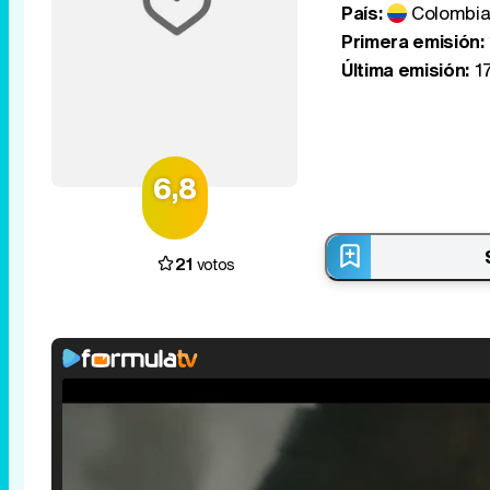
País:
Colombi
Primera emisión:
Última emisión:
17
6,8
21
votos