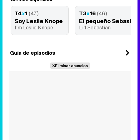
T4
x
1
(47)
T3
x
16
(46)
Soy Leslie Knope
El pequeño Sebastiá
I'm Leslie Knope
Li'l Sebastian
Guía de episodios
Eliminar anuncios