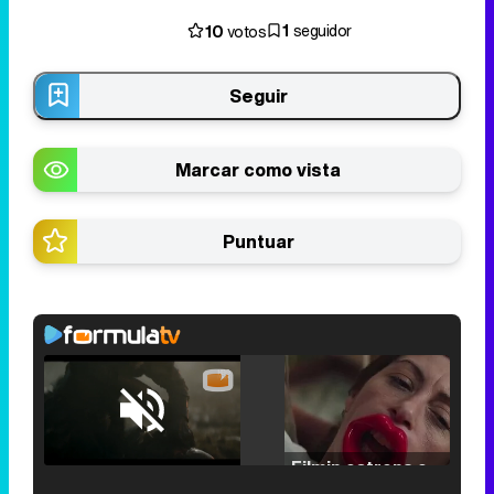
1
10
seguidor
votos
Seguir
Marcar como vista
Puntuar
Loaded
:
25.30%
/
Unmute
Filmin estrena el tráiler de 'Millennial Mal', su nueva comedia universitaria de la mano de Lorena Iglesias