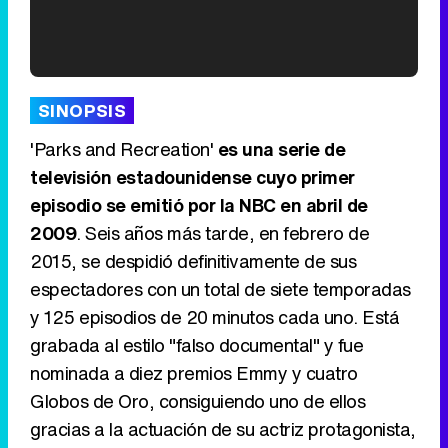
'120 Minutos' celebra sus 2.000 programas en Telemadrid con un vídeo del día a día en la redacción
SINOPSIS
'Parks and Recreation'
es una serie de
televisión estadounidense cuyo primer
episodio se emitió por la NBC en abril de
Tráiler de '33 días', la nueva serie de Atresplayer con Julián Villagrán y José Manuel Poga
2009
. Seis años más tarde, en febrero de
2015, se despidió definitivamente de sus
espectadores con un total de siete temporadas
y 125 episodios de 20 minutos cada uno. Está
Tráiler en catalán de 'Ravalear', la nueva serie de HBO Max sobre los fondos buitre
grabada al estilo "falso documental" y fue
nominada a diez premios Emmy y cuatro
Globos de Oro, consiguiendo uno de ellos
gracias a la actuación de su actriz protagonista,
Tráiler de la tercera temporada de 'The Walking Dead: Dead City' de AMC+