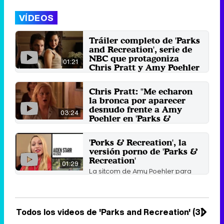
VÍDEOS
Tráiler completo de 'Parks
and Recreation', serie de
NBC que protagoniza
01:21
Chris Pratt y Amy Poehler
La ficción narra la vida de una
funcionaria que es responsable
Chris Pratt: "Me echaron
del Departamento de ...
la bronca por aparecer
23 de febrero 2017
desnudo frente a Amy
03:24
Poehler en 'Parks &
Recreation'"
El actor confiesa en una entrevista
'Porks & Recreation', la
con Seth Meyers que sus
versión porno de 'Parks &
compañeros no se tomaron muy
Recreation'
...
01:29
3 de agosto 2014
La sitcom de Amy Poehler para
NBC, 'Parks and recreation',
también tiene una versión ...
5 de abril 2014
Todos los videos de 'Parks and Recreation' (3)