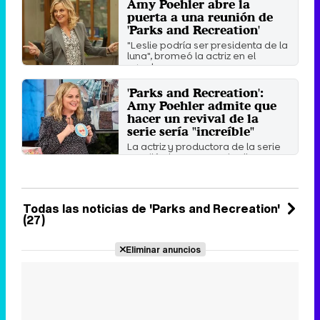
Amy Poehler abre la
Domingo 20 Junio 2021 10:30
puerta a una reunión de
'Parks and Recreation'
"Leslie podría ser presidenta de la
luna", bromeó la actriz en el
evento.
Miércoles 12 Diciembre 2018 04:15
'Parks and Recreation':
Amy Poehler admite que
hacer un revival de la
serie sería "increíble"
La actriz y productora de la serie
acudió al programa de Ellen
DeGeneres, donde admitió ...
Viernes 25 Mayo 2018 12:29
Todas las noticias de 'Parks and Recreation'
(27)
Eliminar anuncios