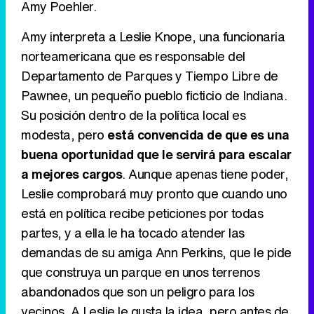
Amy Poehler.
Amy interpreta a Leslie Knope, una funcionaria
norteamericana que es responsable del
Canción ganadora de Eurovisión 2026: DARA con "Bangaranga" por Bulgaria
Departamento de Parques y Tiempo Libre de
Pawnee, un pequeño pueblo ficticio de Indiana.
Su posición dentro de la política local es
modesta, pero
está convencida de que es una
buena oportunidad que le servirá para escalar
a mejores cargos
. Aunque apenas tiene poder,
Leslie comprobará muy pronto que cuando uno
está en política recibe peticiones por todas
partes, y a ella le ha tocado atender las
demandas de su amiga Ann Perkins, que le pide
que construya un parque en unos terrenos
abandonados que son un peligro para los
vecinos. A Leslie le gusta la idea, pero antes de