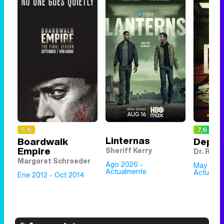
5,6
7,6
Linternas
Boardwalk
Dept. 
Empire
Sheriff Kerry
Dr. Rache
Margaret Schroeder
Ago 2026 -
May 2025
Actualmente
Actualme
Ene 2012 - Oct 2014