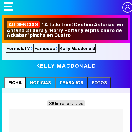
AUDIENCIAS
'¡A todo tren! Destino Asturias' en
Antena 3 lidera y 'Harry Potter y el prisionero de
Azkaban' pincha en Cuatro
FórmulaTV
Famosos
Kelly Macdonald
KELLY MACDONALD
FICHA
NOTICIAS
TRABAJOS
FOTOS
Eliminar anuncios