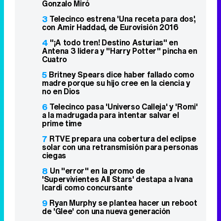
Gonzalo Miró
3
Telecinco estrena 'Una receta para dos',
con Amir Haddad, de Eurovisión 2016
4
"¡A todo tren! Destino Asturias" en
Antena 3 lidera y "Harry Potter" pincha en
Cuatro
5
Britney Spears dice haber fallado como
madre porque su hijo cree en la ciencia y
no en Dios
6
Telecinco pasa 'Universo Calleja' y 'Romi'
a la madrugada para intentar salvar el
prime time
7
RTVE prepara una cobertura del eclipse
solar con una retransmisión para personas
ciegas
8
Un "error" en la promo de
'Supervivientes All Stars' destapa a Ivana
Icardi como concursante
9
Ryan Murphy se plantea hacer un reboot
de 'Glee' con una nueva generación