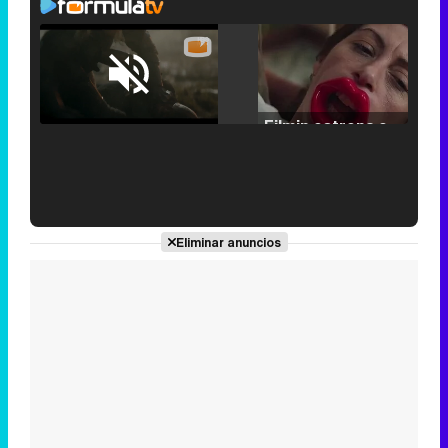
Loaded
:
25.30%
/
Unmute
Filmin estrena el tráiler de 'Millennial Mal', su nueva comedia universitaria de la mano de Lorena Iglesias
'120 Minutos' celebra sus 2.000 programas en Telemadrid con un vídeo del día a día en la redacción
Eliminar anuncios
Tráiler de '33 días', la nueva serie de Atresplayer con Julián Villagrán y José Manuel Poga