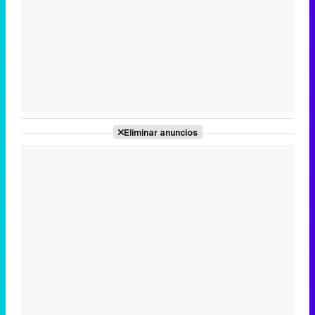
Tráiler en catalán de 'Ravalear', la nueva serie de HBO Max sobre los fondos buitre
Tráiler de la tercera temporada de 'The Walking Dead: Dead City' de AMC+
Eliminar anuncios
Canción ganadora de Eurovisión 2026: DARA con "Bangaranga" por Bulgaria