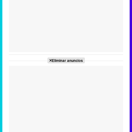
Tráiler en catalán de 'Ravalear', la nueva serie de HBO Max sobre los fondos buitre
Tráiler de la tercera temporada de 'The Walking Dead: Dead City' de AMC+
Eliminar anuncios
Canción ganadora de Eurovisión 2026: DARA con "Bangaranga" por Bulgaria