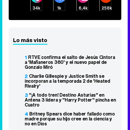
34k
1k
6,4k
258k
Lo más visto
1
RTVE confirma el salto de Jesús Cintora
a 'Mañaneros 360' y el nuevo papel de
Gonzalo Miró
2
Charlie Gillespie y Justice Smith se
incorporan a la temporada 2 de 'Heated
Rivalry'
3
"¡A todo tren! Destino Asturias" en
Antena 3 lidera y "Harry Potter" pincha en
Cuatro
4
Britney Spears dice haber fallado como
madre porque su hijo cree en la ciencia y
no en Dios