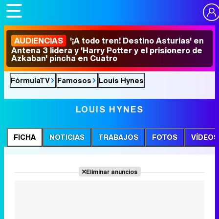
AUDIENCIAS
'¡A todo tren! Destino Asturias' en
Antena 3 lidera y 'Harry Potter y el prisionero de
Azkaban' pincha en Cuatro
FórmulaTV
Famosos
Louis Hynes
LOUIS HYNES
FICHA
NOTICIAS
TRABAJOS
FOTOS
VÍDEOS
Eliminar anuncios