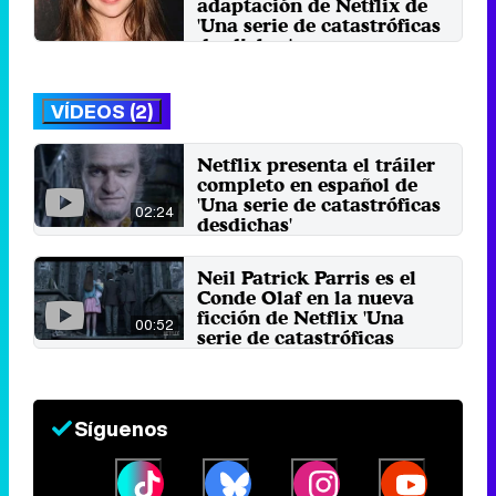
adaptación de Netflix de
'Una serie de catastróficas
desdichas'
Miércoles 27 Enero 2016 10:41
VÍDEOS (2)
Netflix presenta el tráiler
completo en español de
'Una serie de catastróficas
02:24
desdichas'
18 de noviembre 2016
Neil Patrick Parris es el
Conde Olaf en la nueva
ficción de Netflix 'Una
00:52
serie de catastróficas
desdichas'
3 de noviembre 2016
Síguenos