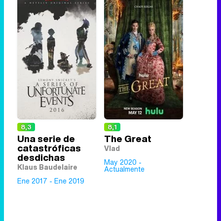
8,3
8,1
Una serie de
The Great
catastróficas
Vlad
desdichas
May 2020 -
Klaus Baudelaire
Actualmente
Ene 2017 - Ene 2019