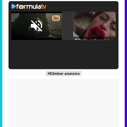
Loaded
:
25.30%
/
Unmute
Filmin estrena el tráiler de 'Millennial Mal', su nueva comedia universitaria de la mano de Lorena Iglesias
'120 Minutos' celebra sus 2.000 programas en Telemadrid con un vídeo del día a día en la redacción
Eliminar anuncios
Tráiler de '33 días', la nueva serie de Atresplayer con Julián Villagrán y José Manuel Poga