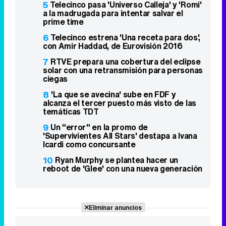
5
Telecinco pasa 'Universo Calleja' y 'Romi'
a la madrugada para intentar salvar el
prime time
6
Telecinco estrena 'Una receta para dos',
con Amir Haddad, de Eurovisión 2016
7
RTVE prepara una cobertura del eclipse
solar con una retransmisión para personas
ciegas
8
'La que se avecina' sube en FDF y
alcanza el tercer puesto más visto de las
temáticas TDT
9
Un "error" en la promo de
'Supervivientes All Stars' destapa a Ivana
Icardi como concursante
10
Ryan Murphy se plantea hacer un
reboot de 'Glee' con una nueva generación
Eliminar anuncios