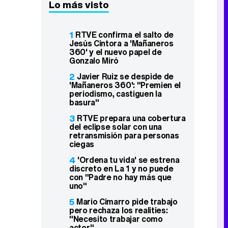
Lo más visto
1
RTVE confirma el salto de
Jesús Cintora a 'Mañaneros
360' y el nuevo papel de
Gonzalo Miró
2
Javier Ruiz se despide de
'Mañaneros 360': "Premien el
periodismo, castiguen la
basura"
3
RTVE prepara una cobertura
del eclipse solar con una
retransmisión para personas
ciegas
4
'Ordena tu vida' se estrena
discreto en La 1 y no puede
con "Padre no hay más que
uno"
5
Mario Cimarro pide trabajo
pero rechaza los realities:
"Necesito trabajar como
actor"