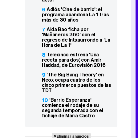
6
Adiós 'Cine de barrio': el
programa abandona La 1 tras
más de 30 años
7
Aida Bao ficha por
'Mañaneros 360' con el
regreso de Intxaurrondo a 'La
Hora de La 1'
8
Telecinco estrena 'Una
receta para dos', con Amir
Haddad, de Eurovisión 2016
9
'The Big Bang Theory' en
Neox ocupa cuatro de los
cinco primeros puestos de las
TDT
10
'Barrio Esperanza'
comienza el rodaje de su
segunda temporada con el
fichaje de María Castro
Eliminar anuncios