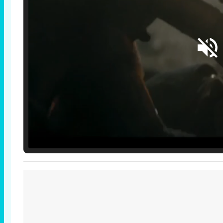
Loaded
:
25.30%
/
Unmute