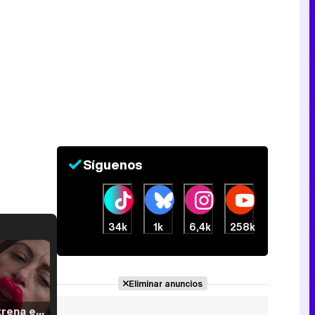
Síguenos
34k
1k
6,4k
258k
Eliminar anuncios
Filmin estrena el tráiler de 'Millennial Mal', su nueva comedia universitaria de la mano de Lorena Iglesias