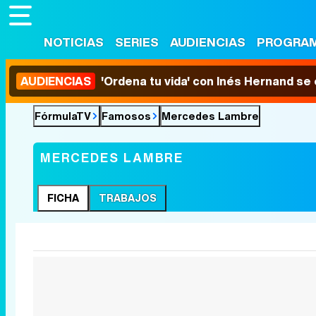
NOTICIAS
SERIES
AUDIENCIAS
PROGRA
AUDIENCIAS
'Ordena tu vida' con Inés Hernand se
FórmulaTV
Famosos
Mercedes Lambre
MERCEDES LAMBRE
FICHA
TRABAJOS