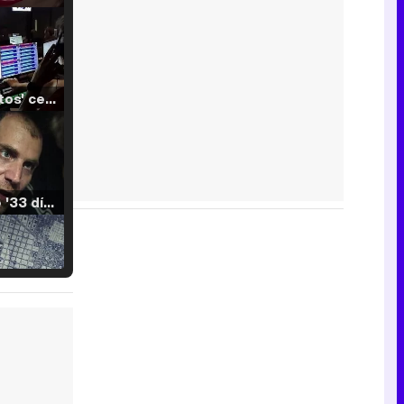
'120 Minutos' celebra sus 2.000 programas en Telemadrid con un vídeo del día a día en la redacción
Tráiler de '33 días', la nueva serie de Atresplayer con Julián Villagrán y José Manuel Poga
Tráiler en catalán de 'Ravalear', la nueva serie de HBO Max sobre los fondos buitre