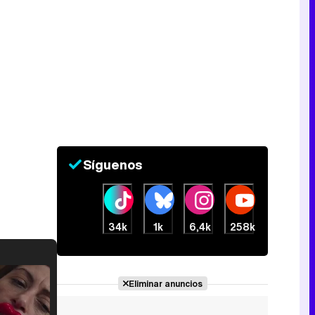
Síguenos
34k
1k
6,4k
258k
Eliminar anuncios