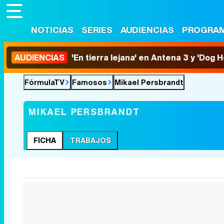
NOTICIAS
SERIES
AUDIENCIAS
PROGRA
AUDIENCIAS
'En tierra lejana' en Antena 3 y 'Dog 
FórmulaTV
Famosos
Mikael Persbrandt
MIKAEL PERSBRANDT
FICHA
TRABAJOS