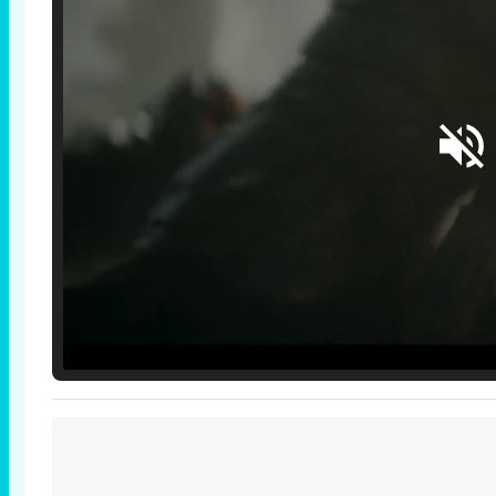
Loaded
:
25.30%
/
Unmute