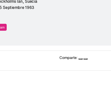
ockholms Iän
,
Suecia
5 Septiembre 1963
ram
Comparte: