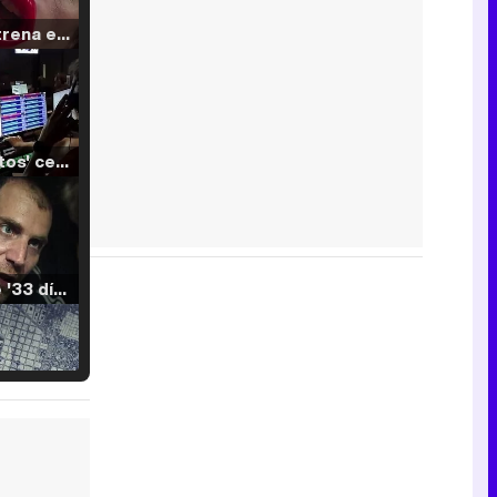
Filmin estrena el tráiler de 'Millennial Mal', su nueva comedia universitaria de la mano de Lorena Iglesias
'120 Minutos' celebra sus 2.000 programas en Telemadrid con un vídeo del día a día en la redacción
Tráiler de '33 días', la nueva serie de Atresplayer con Julián Villagrán y José Manuel Poga
Tráiler en catalán de 'Ravalear', la nueva serie de HBO Max sobre los fondos buitre