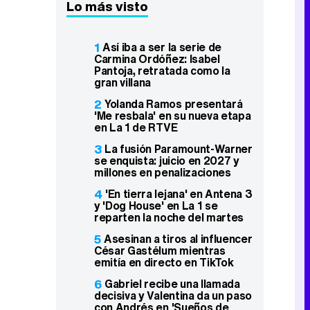
Lo más visto
1
Así iba a ser la serie de
Carmina Ordóñez: Isabel
Pantoja, retratada como la
gran villana
2
Yolanda Ramos presentará
'Me resbala' en su nueva etapa
en La 1 de RTVE
3
La fusión Paramount-Warner
se enquista: juicio en 2027 y
millones en penalizaciones
4
'En tierra lejana' en Antena 3
y 'Dog House' en La 1 se
reparten la noche del martes
5
Asesinan a tiros al influencer
César Gastélum mientras
emitía en directo en TikTok
6
Gabriel recibe una llamada
decisiva y Valentina da un paso
con Andrés en 'Sueños de