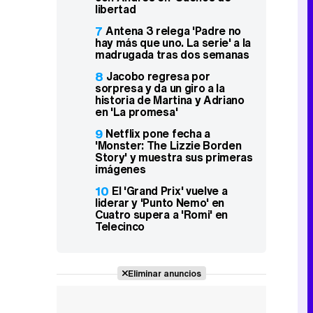
libertad
7
Antena 3 relega 'Padre no
hay más que uno. La serie' a la
madrugada tras dos semanas
8
Jacobo regresa por
sorpresa y da un giro a la
historia de Martina y Adriano
en 'La promesa'
9
Netflix pone fecha a
'Monster: The Lizzie Borden
Story' y muestra sus primeras
imágenes
10
El 'Grand Prix' vuelve a
liderar y 'Punto Nemo' en
Cuatro supera a 'Romi' en
Telecinco
Eliminar anuncios