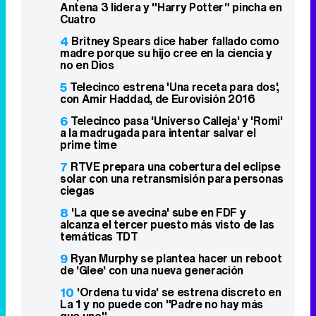
Antena 3 lidera y "Harry Potter" pincha en
Cuatro
4
Britney Spears dice haber fallado como
madre porque su hijo cree en la ciencia y
no en Dios
5
Telecinco estrena 'Una receta para dos',
con Amir Haddad, de Eurovisión 2016
6
Telecinco pasa 'Universo Calleja' y 'Romi'
a la madrugada para intentar salvar el
prime time
7
RTVE prepara una cobertura del eclipse
solar con una retransmisión para personas
ciegas
8
'La que se avecina' sube en FDF y
alcanza el tercer puesto más visto de las
temáticas TDT
9
Ryan Murphy se plantea hacer un reboot
de 'Glee' con una nueva generación
10
'Ordena tu vida' se estrena discreto en
La 1 y no puede con "Padre no hay más
que uno"