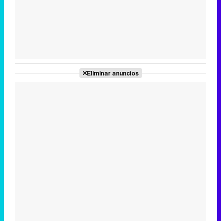
Tráiler de la tercera temporada de 'The Walking Dead: Dead City' de AMC+
Eliminar anuncios
Canción ganadora de Eurovisión 2026: DARA con "Bangaranga" por Bulgaria