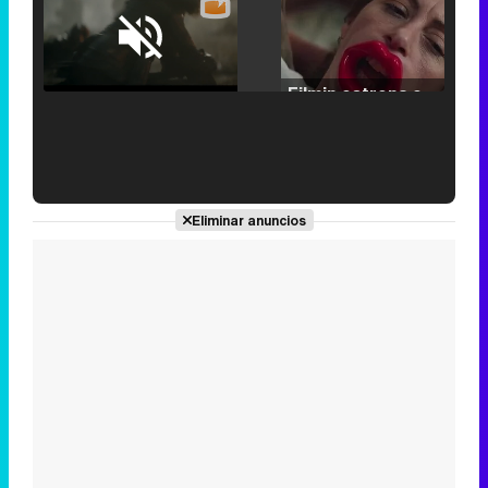
Loaded
:
25.30%
/
Unmute
Filmin estrena el tráiler de 'Millennial Mal', su nueva comedia universitaria de la mano de Lorena Iglesias
'120 Minutos' celebra sus 2.000 programas en Telemadrid con un vídeo del día a día en la redacción
Eliminar anuncios
Tráiler de '33 días', la nueva serie de Atresplayer con Julián Villagrán y José Manuel Poga
Tráiler en catalán de 'Ravalear', la nueva serie de HBO Max sobre los fondos buitre