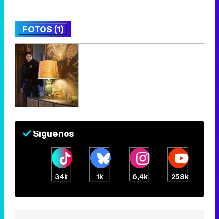
FOTOS (1)
Síguenos
34k
1k
6,4k
258k