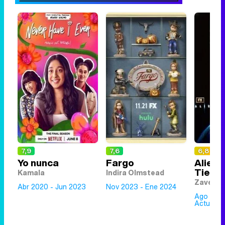
7,9
7,6
6,8
Yo nunca
Fargo
Alien:
Tierra
Kamala
Indira Olmstead
Zaverni
Abr 2020 - Jun 2023
Nov 2023 - Ene 2024
Ago 2025
Actualme