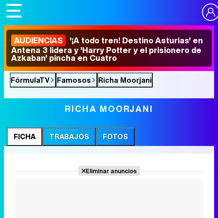
AUDIENCIAS
'¡A todo tren! Destino Asturias' en
Antena 3 lidera y 'Harry Potter y el prisionero de
Azkaban' pincha en Cuatro
FórmulaTV
Famosos
Richa Moorjani
RICHA MOORJANI
FICHA
TRABAJOS
FOTOS
Eliminar anuncios