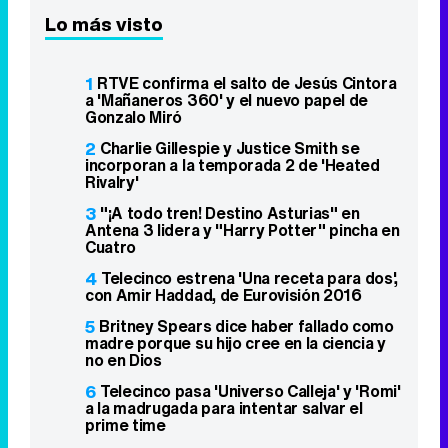
Lo más visto
1
RTVE confirma el salto de Jesús Cintora
a 'Mañaneros 360' y el nuevo papel de
Gonzalo Miró
2
Charlie Gillespie y Justice Smith se
incorporan a la temporada 2 de 'Heated
Rivalry'
3
"¡A todo tren! Destino Asturias" en
Antena 3 lidera y "Harry Potter" pincha en
Cuatro
4
Telecinco estrena 'Una receta para dos',
con Amir Haddad, de Eurovisión 2016
5
Britney Spears dice haber fallado como
madre porque su hijo cree en la ciencia y
no en Dios
6
Telecinco pasa 'Universo Calleja' y 'Romi'
a la madrugada para intentar salvar el
prime time