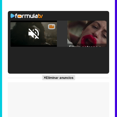
Loaded
:
25.30%
/
Unmute
Filmin estrena el tráiler de 'Millennial Mal', su nueva comedia universitaria de la mano de Lorena Iglesias
'120 Minutos' celebra sus 2.000 programas en Telemadrid con un vídeo del día a día en la redacción
Eliminar anuncios
Tráiler de '33 días', la nueva serie de Atresplayer con Julián Villagrán y José Manuel Poga