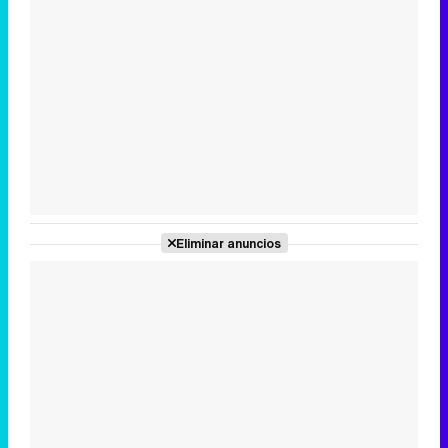
Tráiler en catalán de 'Ravalear', la nueva serie de HBO Max sobre los fondos buitre
Tráiler de la tercera temporada de 'The Walking Dead: Dead City' de AMC+
Eliminar anuncios
Canción ganadora de Eurovisión 2026: DARA con "Bangaranga" por Bulgaria