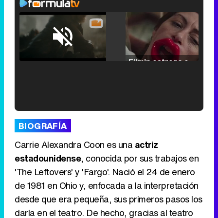
Loaded
:
25.30%
/
Unmute
Filmin estrena el tráiler de 'Millennial Mal', su nueva comedia universitaria de la mano de Lorena Iglesias
'120 Minutos' celebra sus 2.000 programas en Telemadrid con un vídeo del día a día en la redacción
BIOGRAFÍA
Carrie Alexandra Coon es una
actriz
estadounidense
, conocida por sus trabajos en
'The Leftovers' y 'Fargo'. Nació el 24 de enero
Tráiler de '33 días', la nueva serie de Atresplayer con Julián Villagrán y José Manuel Poga
de 1981 en Ohio y, enfocada a la interpretación
desde que era pequeña, sus primeros pasos los
daría en el teatro. De hecho, gracias al teatro