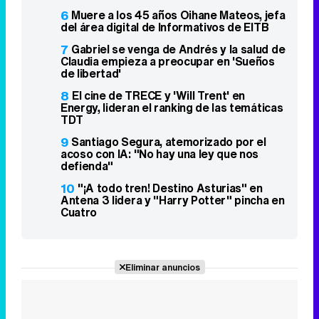
6
Muere a los 45 años Oihane Mateos, jefa
del área digital de Informativos de EITB
7
Gabriel se venga de Andrés y la salud de
Claudia empieza a preocupar en 'Sueños
de libertad'
8
El cine de TRECE y 'Will Trent' en
Energy, lideran el ranking de las temáticas
TDT
9
Santiago Segura, atemorizado por el
acoso con IA: "No hay una ley que nos
defienda"
10
"¡A todo tren! Destino Asturias" en
Antena 3 lidera y "Harry Potter" pincha en
Cuatro
Eliminar anuncios