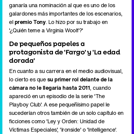
ganaría una nominación al que es uno de los
Tráiler en catalán de 'Ravalear', la nueva serie de HBO Max sobre los fondos buitre
galardones más importantes de los escenarios,
el
premio Tony
. Lo hizo por su trabajo en
'¿Quién teme a Virginia Woolf?'
Tráiler de la tercera temporada de 'The Walking Dead: Dead City' de AMC+
De pequeños papeles a
protagonista de 'Fargo' y 'La edad
dorada'
En cuanto a su carrera en el medio audiovisual,
Canción ganadora de Eurovisión 2026: DARA con "Bangaranga" por Bulgaria
lo cierto es que
su primer rol delante de la
cámara no le llegaría hasta 2011
, cuando
apareció en un episodio de la serie 'The
Playboy Club'. A ese pequeñísimo papel le
sucederían otros también de un solo capítulo en
ficciones como 'Ley y Orden: Unidad de
Víctimas Especiales', 'Ironside' o 'Intelligence'.