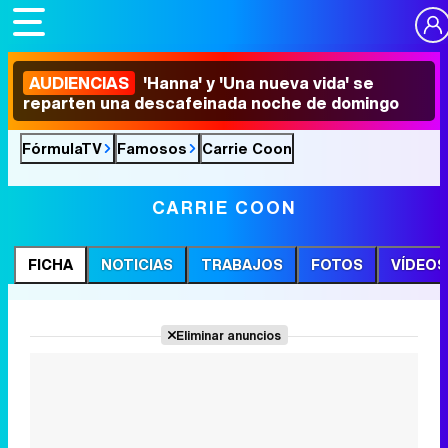
AUDIENCIAS
'Hanna' y 'Una nueva vida' se
reparten una descafeinada noche de domingo
FórmulaTV
Famosos
Carrie Coon
CARRIE COON
FICHA
NOTICIAS
TRABAJOS
FOTOS
VÍDEOS
Eliminar anuncios