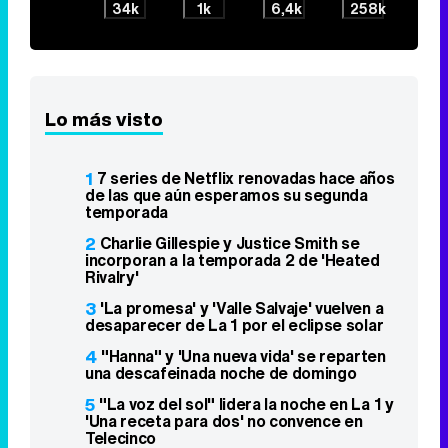
34k
1k
6,4k
258k
Lo más visto
1
7 series de Netflix renovadas hace años
de las que aún esperamos su segunda
temporada
2
Charlie Gillespie y Justice Smith se
incorporan a la temporada 2 de 'Heated
Rivalry'
3
'La promesa' y 'Valle Salvaje' vuelven a
desaparecer de La 1 por el eclipse solar
4
"Hanna" y 'Una nueva vida' se reparten
una descafeinada noche de domingo
5
"La voz del sol" lidera la noche en La 1 y
'Una receta para dos' no convence en
Telecinco