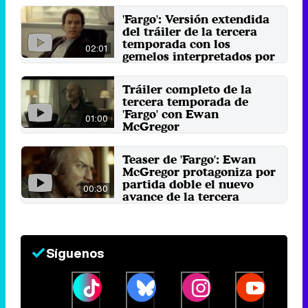
'Fargo': Versión extendida
del tráiler de la tercera
temporada con los
02:01
gemelos interpretados por
Ewan McGregor
28 de marzo 2017
Tráiler completo de la
tercera temporada de
'Fargo' con Ewan
01:00
McGregor
23 de marzo 2017
Teaser de 'Fargo': Ewan
McGregor protagoniza por
partida doble el nuevo
00:30
avance de la tercera
temporada
20 de marzo 2017
Síguenos